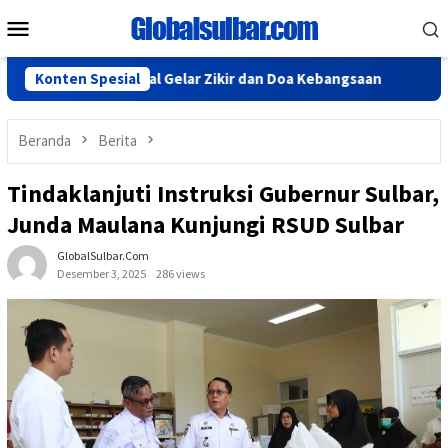
Loncat
Menu
ke
Mobile
konten
 Sulbar Bakal Gelar Zikir dan Doa Kebangsaan
Konten Spesial
Gubernur S
Beranda
Berita
Tindaklanjuti Instruksi Gubernur Sulbar,
Junda Maulana Kunjungi RSUD Sulbar
GlobalSulbar.com
Desember 3, 2025
286 views