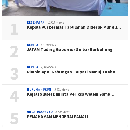
1
KESEHATAN
11,038 views
Kepala Puskesmas Tabulahan Didesak Mundu…
2
BERITA
8,409 views
JATAM Tuding Gubernur Sulbar Berbohong
3
BERITA
7,346 views
Pimpin Apel Gabungan, Bupati Mamuju Bebe…
4
HUKUM&HUKUM
5,901 views
Kejati Sulsel Diminta Periksa Welem Samb…
5
UNCATEGORIZED
5,306 views
PEMAHAMAN MENGENAI PAMALI