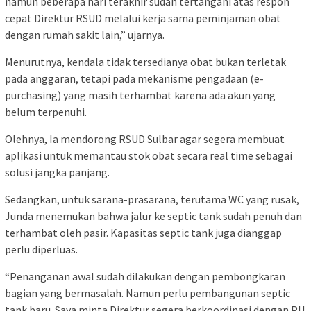
namun beberapa hari terakhir sudah tertangani atas respon
cepat Direktur RSUD melalui kerja sama peminjaman obat
dengan rumah sakit lain,” ujarnya.
Menurutnya, kendala tidak tersedianya obat bukan terletak
pada anggaran, tetapi pada mekanisme pengadaan (e-
purchasing) yang masih terhambat karena ada akun yang
belum terpenuhi.
Olehnya, Ia mendorong RSUD Sulbar agar segera membuat
aplikasi untuk memantau stok obat secara real time sebagai
solusi jangka panjang.
Sedangkan, untuk sarana-prasarana, terutama WC yang rusak,
Junda menemukan bahwa jalur ke septic tank sudah penuh dan
terhambat oleh pasir. Kapasitas septic tank juga dianggap
perlu diperluas.
“Penanganan awal sudah dilakukan dengan pembongkaran
bagian yang bermasalah. Namun perlu pembangunan septic
tank baru. Saya minta Direktur segera berkoordinasi dengan PU