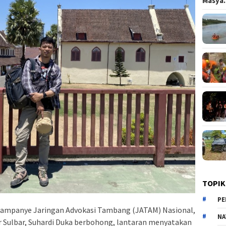
Masy
TOPIK
PE
Kampanye Jaringan Advokasi Tambang (JATAM) Nasional,
NA
 Sulbar, Suhardi Duka berbohong, lantaran menyatakan