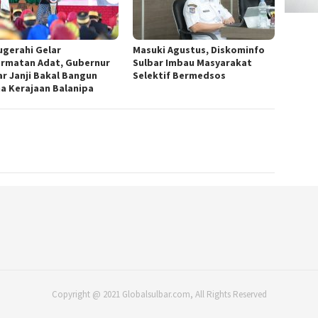
ugerahi Gelar
Masuki Agustus, Diskominfo
rmatan Adat, Gubernur
Sulbar Imbau Masyarakat
ar Janji Bakal Bangun
Selektif Bermedsos
na Kerajaan Balanipa
Copyright @ 2021 Globalsulbar.com, All Rights Reserved