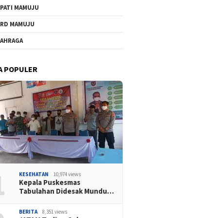
PATI MAMUJU
RD MAMUJU
AHRAGA
A POPULER
1
KESEHATAN
10,974 views
Kepala Puskesmas
Tabulahan Didesak Mundu…
BERITA
8,351 views