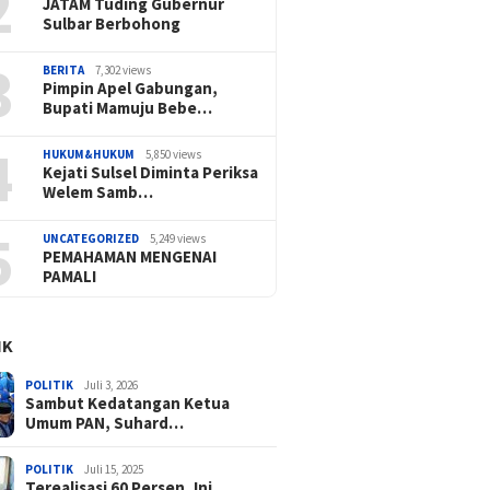
2
JATAM Tuding Gubernur
Sulbar Berbohong
3
BERITA
7,302 views
Pimpin Apel Gabungan,
Bupati Mamuju Bebe…
4
HUKUM&HUKUM
5,850 views
Kejati Sulsel Diminta Periksa
Welem Samb…
5
UNCATEGORIZED
5,249 views
PEMAHAMAN MENGENAI
PAMALI
IK
POLITIK
Juli 3, 2026
Sambut Kedatangan Ketua
Umum PAN, Suhard…
POLITIK
Juli 15, 2025
Terealisasi 60 Persen, Ini