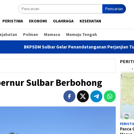
Pencarian
PERISTIWA
EKONOMI
OLAHRAGA
KESEHATAN
ejahatan
Polman
Mamasa
Mamuju Tengah
KPSDM Sulbar Gelar Penandatanganan Perjanjian Tugas Belajar 
PERIT
ernur Sulbar Berbohong
PERISTI
Pasca 