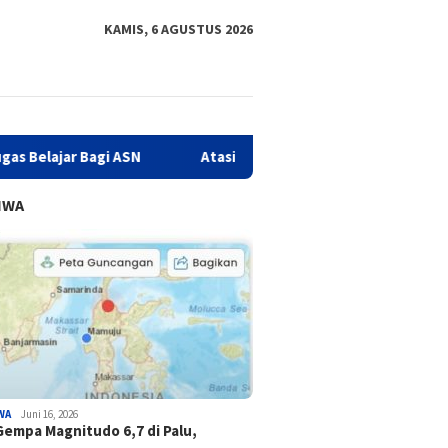
KAMIS, 6 AGUSTUS 2026
Bagi ASN
Atasi Kejahatan Love Scamming, Diskominfo Sulba
IWA
WA
Juni 16, 2026
Gempa Magnitudo 6,7 di Palu,