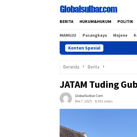
Loncat
ke
konten
BERITA
HUKUM&HUKUM
POLITIK
MAMUJU
Pasangkayu
Majene
K
Konten Spesial
B
Beranda
Berita
JATAM Tuding Gub
GlobalSulbar.com
Mei 7, 2025
8,351 views