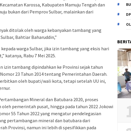
ah Kecamatan Karossa, Kabupaten Mamuju Tengah dan
BU
u bukan dari Pemprov Sulbar, malainkan dari
DP
OL
nyak ditolak oleh warga kebanyakan tambang yang
 Sulbar, Bahtiar Baharuddin,”
BERIT
 kepada warga Sulbar, jika izin tambang yang eksis hari
,” katanya, Rabu 7 Mei 2025.
 izin tambang dipindahkan ke Provinsi sejak tahun
 Nomor 23 Tahun 2014 tentang Pemerintahan Daerah.
rbitkan oleh bupati/wali kota, tetapi setelah UU ini,
rnur.
 Pertambangan Mineral dan Batubara 2020, proses
h oleh pemerintah pusat, hingga pada tahun 2022 Jokowi
omor 55 Tahun 2022 yang mengatur pendelegasian
dang pertambangan mineral dan batubara dari
h Provinsi, namun ini lebih di spesifikkan pada