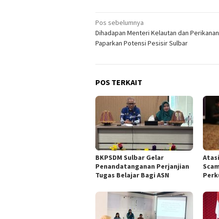
Navigasi
Pos sebelumnya
Dihadapan Menteri Kelautan dan Perikanan
pos
Paparkan Potensi Pesisir Sulbar
POS TERKAIT
BKPSDM Sulbar Gelar
Atas
Penandatanganan Perjanjian
Scam
Tugas Belajar Bagi ASN
Perku