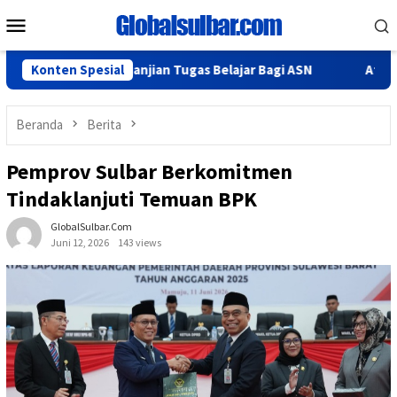
Loncat
Menu
ke
Mobile
konten
anan Perjanjian Tugas Belajar Bagi ASN
Konten Spesial
Atasi Kejahatan 
Beranda
Berita
Pemprov Sulbar Berkomitmen
Tindaklanjuti Temuan BPK
GlobalSulbar.com
Juni 12, 2026
143 views