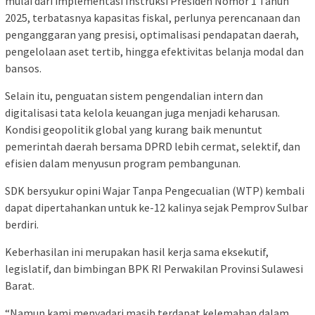
mulai dari implementasi Instruksi Presiden Nomor 1 Tahun
2025, terbatasnya kapasitas fiskal, perlunya perencanaan dan
penganggaran yang presisi, optimalisasi pendapatan daerah,
pengelolaan aset tertib, hingga efektivitas belanja modal dan
bansos.
Selain itu, penguatan sistem pengendalian intern dan
digitalisasi tata kelola keuangan juga menjadi keharusan.
Kondisi geopolitik global yang kurang baik menuntut
pemerintah daerah bersama DPRD lebih cermat, selektif, dan
efisien dalam menyusun program pembangunan.
SDK bersyukur opini Wajar Tanpa Pengecualian (WTP) kembali
dapat dipertahankan untuk ke-12 kalinya sejak Pemprov Sulbar
berdiri.
Keberhasilan ini merupakan hasil kerja sama eksekutif,
legislatif, dan bimbingan BPK RI Perwakilan Provinsi Sulawesi
Barat.
“Namun kami menyadari masih terdapat kelemahan dalam