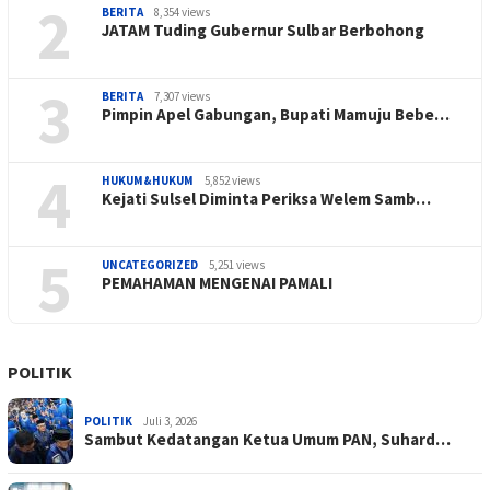
2
BERITA
8,354 views
JATAM Tuding Gubernur Sulbar Berbohong
3
BERITA
7,307 views
Pimpin Apel Gabungan, Bupati Mamuju Bebe…
4
HUKUM&HUKUM
5,852 views
Kejati Sulsel Diminta Periksa Welem Samb…
5
UNCATEGORIZED
5,251 views
PEMAHAMAN MENGENAI PAMALI
POLITIK
POLITIK
Juli 3, 2026
Sambut Kedatangan Ketua Umum PAN, Suhard…