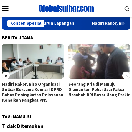
Loncat
Menu
ke
Mobile
konten
dan BPS Sulbar Turun Lapangan
Konten Spesial
Hadiri Rakor, Biro Organ
BERITA UTAMA
«
»
Hadiri Rakor, Biro Organisasi
Seorang Pria di Mamuju
Sulbar Bersama Komisi I DPRD
Diamankan Polisi Usai Paksa
Bahas Peningkatan Pelayanan
Nasabah BRI Bayar Uang Parkir
Kenaikan Pangkat PNS
TAG:
MAMUJU
Tidak Ditemukan