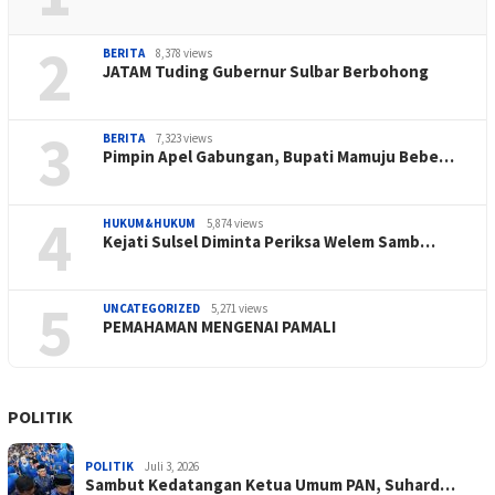
2
BERITA
8,378 views
JATAM Tuding Gubernur Sulbar Berbohong
3
BERITA
7,323 views
Pimpin Apel Gabungan, Bupati Mamuju Bebe…
4
HUKUM&HUKUM
5,874 views
Kejati Sulsel Diminta Periksa Welem Samb…
5
UNCATEGORIZED
5,271 views
PEMAHAMAN MENGENAI PAMALI
POLITIK
POLITIK
Juli 3, 2026
Sambut Kedatangan Ketua Umum PAN, Suhard…