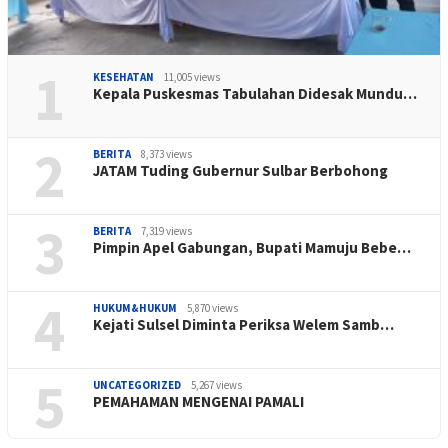
1
KESEHATAN
11,005 views
Kepala Puskesmas Tabulahan Didesak Mundu…
2
BERITA
8,373 views
JATAM Tuding Gubernur Sulbar Berbohong
3
BERITA
7,319 views
Pimpin Apel Gabungan, Bupati Mamuju Bebe…
4
HUKUM&HUKUM
5,870 views
Kejati Sulsel Diminta Periksa Welem Samb…
5
UNCATEGORIZED
5,267 views
PEMAHAMAN MENGENAI PAMALI