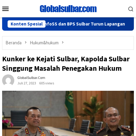
Loncat
Menu
ke
Mobile
konten
Lancar, KominfoSS dan BPS Sulbar Turun Lapangan
Konten Spesial
Hadir
Beranda
Hukum&hukum
Kunker ke Kejati Sulbar, Kapolda Sulbar
Singgung Masalah Penegakan Hukum
GlobalSulbar.com
Juli 27, 2023
605 views