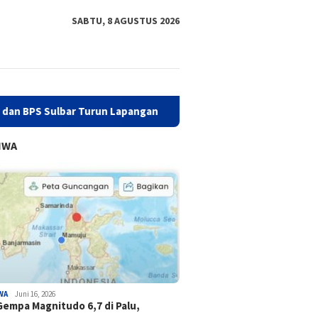
SABTU, 8 AGUSTUS 2026
lbar Turun Lapangan
Hadiri Rakor, Biro Organisasi Sulb
IWA
WA
Juni 16, 2026
Gempa Magnitudo 6,7 di Palu,