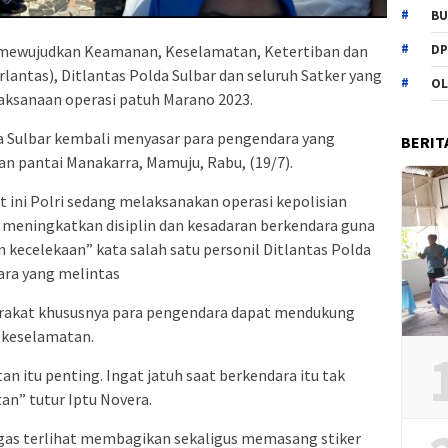
BU
DP
mewujudkan Keamanan, Keselamatan, Ketertiban dan
lantas), Ditlantas Polda Sulbar dan seluruh Satker yang
OL
aksanaan operasi patuh Marano 2023.
lda Sulbar kembali menyasar para pengendara yang
BERIT
n pantai Manakarra, Mamuju, Rabu, (19/7).
 ini Polri sedang melaksanakan operasi kepolisian
 meningkatkan disiplin dan kesadaran berkendara guna
ecelekaan” kata salah satu personil Ditlantas Polda
ara yang melintas
yarakat khususnya para pengendara dapat mendukung
r keselamatan.
tan itu penting. Ingat jatuh saat berkendara itu tak
an” tutur Iptu Novera.
ugas terlihat membagikan sekaligus memasang stiker