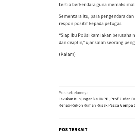
tertib berkendara guna memaksimal
Sementara itu, para pengendara dan
respon positif kepada petugas.
“Siap ibu Polisi kami akan berusaha
dan disiplin,” ujar salah seorang pe
(Kalam)
Navigasi
Pos sebelumnya
Lakukan Kunjungan ke BNPB, Prof Zudan B
pos
Rehab-Rekon Rumah Rusak Pasca Gempa S
POS TERKAIT