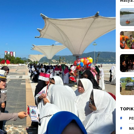
Masy
TOPIK
PE
NA