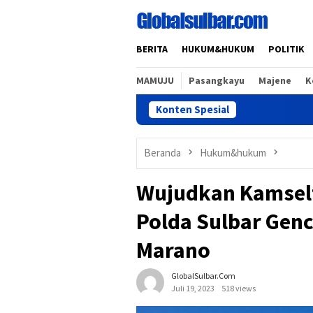
Loncat
ke
konten
BERITA
HUKUM&HUKUM
POLITIK
MAMUJU
Pasangkayu
Majene
K
Konten Spesial
Pasti
Beranda
Hukum&hukum
Wujudkan Kamselt
Polda Sulbar Gen
Marano
GlobalSulbar.com
Juli 19, 2023
518 views