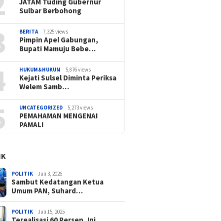
2
JATAM Tuding Gubernur
Sulbar Berbohong
3
BERITA
7,325 views
Pimpin Apel Gabungan,
Bupati Mamuju Bebe…
4
HUKUM&HUKUM
5,876 views
Kejati Sulsel Diminta Periksa
Welem Samb…
5
UNCATEGORIZED
5,273 views
PEMAHAMAN MENGENAI
PAMALI
IK
POLITIK
Juli 3, 2026
Sambut Kedatangan Ketua
Umum PAN, Suhard…
POLITIK
Juli 15, 2025
Terealisasi 60 Persen, Ini