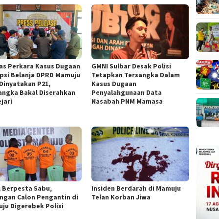
as Perkara Kasus Dugaan
GMNI Sulbar Desak Polisi
psi Belanja DPRD Mamuju
Tetapkan Tersangka Dalam
 Dinyatakan P21,
Kasus Dugaan
angka Bakal Diserahkan
Penyalahgunaan Data
jari
Nasabah PNM Mamasa
k Berpesta Sabu,
Insiden Berdarah di Mamuju
ngan Calon Pengantin di
Telan Korban Jiwa
ju Digerebek Polisi