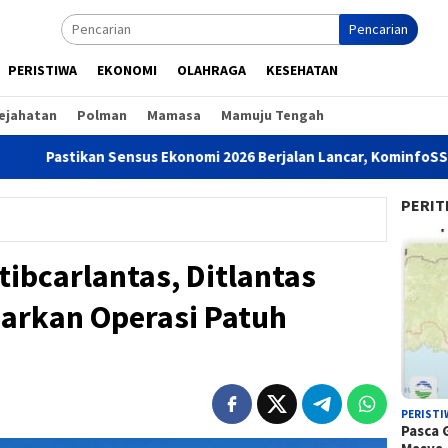
Pencarian
PERISTIWA
EKONOMI
OLAHRAGA
KESEHATAN
ejahatan
Polman
Mamasa
Mamuju Tengah
kan Sensus Ekonomi 2026 Berjalan Lancar, KominfoSS dan BPS Su
PERIT
ibcarlantas, Ditlantas
carkan Operasi Patuh
PERISTI
Pasca 