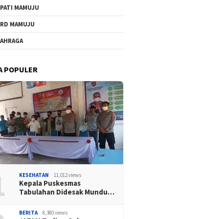
PATI MAMUJU
RD MAMUJU
AHRAGA
A POPULER
1
KESEHATAN
11,012 views
Kepala Puskesmas
Tabulahan Didesak Mundu…
BERITA
8,380 views