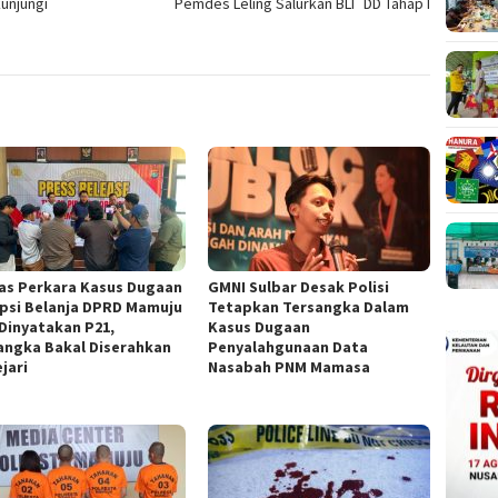
unjungi
Pemdes Leling Salurkan BLT DD Tahap I
as Perkara Kasus Dugaan
GMNI Sulbar Desak Polisi
psi Belanja DPRD Mamuju
Tetapkan Tersangka Dalam
 Dinyatakan P21,
Kasus Dugaan
angka Bakal Diserahkan
Penyalahgunaan Data
jari
Nasabah PNM Mamasa