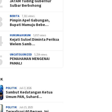
2
JATAM Tuding Gubernur
Sulbar Berbohong
3
BERITA
7,311 views
Pimpin Apel Gabungan,
Bupati Mamuju Bebe…
4
HUKUM&HUKUM
5,857 views
Kejati Sulsel Diminta Periksa
Welem Samb…
5
UNCATEGORIZED
5,254 views
PEMAHAMAN MENGENAI
PAMALI
IK
POLITIK
Juli 3, 2026
Sambut Kedatangan Ketua
Umum PAN, Suhard…
POLITIK
Juli 15, 2025
Terealisasi 60 Persen, Ini