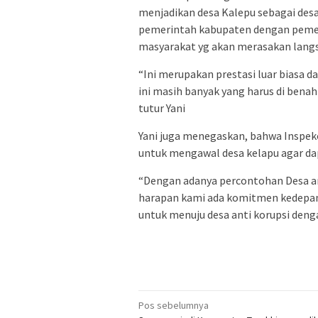
menjadikan desa Kalepu sebagai desa
pemerintah kabupaten dengan pemer
masyarakat yg akan merasakan langs
“Ini merupakan prestasi luar biasa d
ini masih banyak yang harus di benah
tutur Yani
Yani juga menegaskan, bahwa Inspe
untuk mengawal desa kelapu agar dap
“Dengan adanya percontohan Desa ant
harapan kami ada komitmen kedepan,
untuk menuju desa anti korupsi deng
Navigasi
Pos sebelumnya