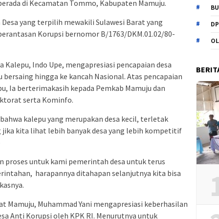
g berada di Kecamatan Tommo, Kabupaten Mamuju.
BU
Desa yang terpilih mewakili Sulawesi Barat yang
DP
berantasan Korupsi bernomor B/1763/DKM.01.02/80-
OL
a Kalepu, Indo Upe, mengapresiasi pencapaian desa
BERIT
 bersaing hingga ke kancah Nasional. Atas pencapaian
epu, Ia berterimakasih kepada Pemkab Mamuju dan
ektorat serta Kominfo.
bahwa kalepu yang merupakan desa kecil, terletak
 jika kita lihat lebih banyak desa yang lebih kompetitif
e
an proses untuk kami pemerintah desa untuk terus
rintahan, harapannya ditahapan selanjutnya kita bisa
kasnya.
orat Mamuju, Muhammad Yani mengapresiasi keberhasilan
sa Anti Korupsi oleh KPK RI. Menurutnya untuk