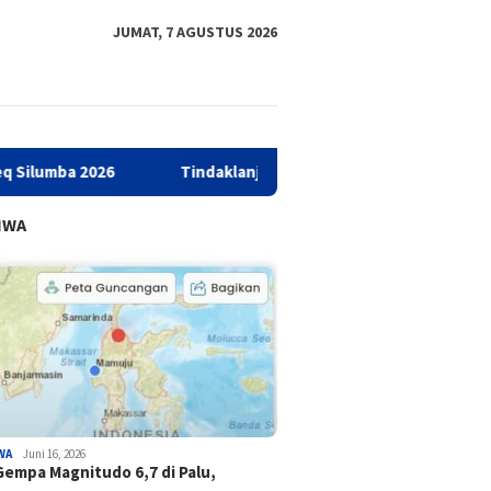
JUMAT, 7 AGUSTUS 2026
026
Tindaklanjuti Temuan BPK, Gubernur Sulbar : Kalau T
IWA
WA
Juni 16, 2026
Gempa Magnitudo 6,7 di Palu,