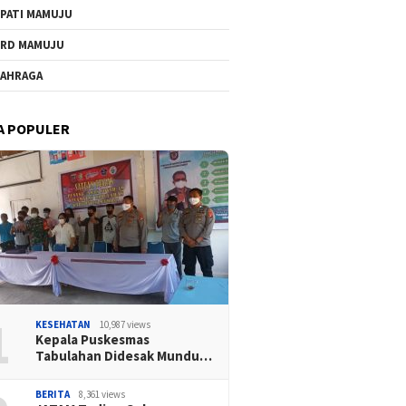
PATI MAMUJU
RD MAMUJU
AHRAGA
A POPULER
1
KESEHATAN
10,987 views
Kepala Puskesmas
Tabulahan Didesak Mundu…
BERITA
8,361 views