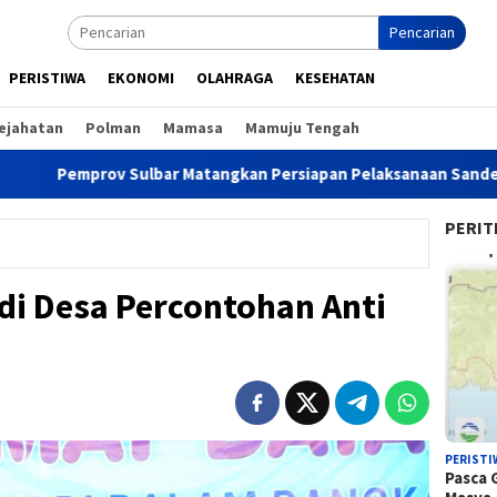
Pencarian
PERISTIWA
EKONOMI
OLAHRAGA
KESEHATAN
ejahatan
Polman
Mamasa
Mamuju Tengah
rov Sulbar Matangkan Persiapan Pelaksanaan Sandeq Silumba 2
PERIT
adi Desa Percontohan Anti
PERISTI
Pasca 