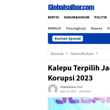
Loncat
ke
konten
BERITA
HUKUM&HUKUM
POLITIK
MAMUJU
Pasangkayu
Majene
K
Konten Spesial
Pemp
Beranda
Hukum&hukum
Kalepu Terpilih J
Korupsi 2023
GlobalSulbar.com
April 12, 2023
529 views