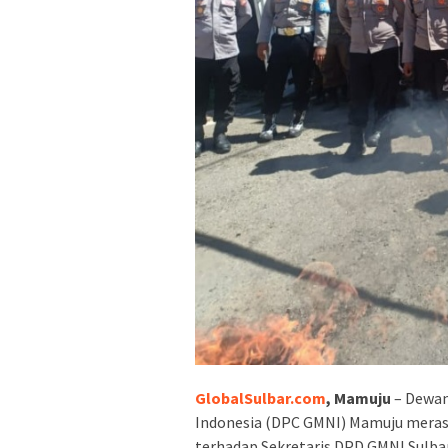
GlobalSulbar.com
, Mamuju
– Dewan
Indonesia (DPC GMNI) Mamuju merasa
terhadap Sekretaris DPD GMNI Sulbar,