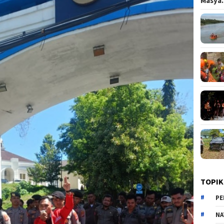
Masy
TOPIK
PE
NA