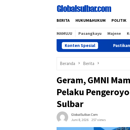
Loncat
ke
konten
BERITA
HUKUM&HUKUM
POLITIK
MAMUJU
Pasangkayu
Majene
K
Konten Spesial
Pastikan Sensus Ekonomi 
Beranda
Berita
Geram, GMNI Mamu
Pelaku Pengeroyo
Sulbar
GlobalSulbar.com
Juni 8, 2026
257 views