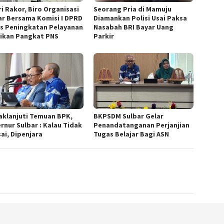
ri Rakor, Biro Organisasi
Seorang Pria di Mamuju
ar Bersama Komisi I DPRD
Diamankan Polisi Usai Paksa
s Peningkatan Pelayanan
Nasabah BRI Bayar Uang
ikan Pangkat PNS
Parkir
aklanjuti Temuan BPK,
BKPSDM Sulbar Gelar
rnur Sulbar : Kalau Tidak
Penandatanganan Perjanjian
ai, Dipenjara
Tugas Belajar Bagi ASN