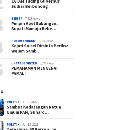
2
JATAM Tuding Gubernur
Sulbar Berbohong
3
BERITA
7,323 views
Pimpin Apel Gabungan,
Bupati Mamuju Bebe…
4
HUKUM&HUKUM
5,874 views
Kejati Sulsel Diminta Periksa
Welem Samb…
5
UNCATEGORIZED
5,271 views
PEMAHAMAN MENGENAI
PAMALI
IK
POLITIK
Juli 3, 2026
Sambut Kedatangan Ketua
Umum PAN, Suhard…
POLITIK
Juli 15, 2025
Terealisasi 60 Persen, Ini