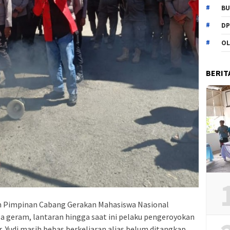
BU
DP
OL
BERIT
 Pimpinan Cabang Gerakan Mahasiswa Nasional
 geram, lantaran hingga saat ini pelaku pengeroyokan
 Yudi masih bebas berkeliaran alias belum ditangkap.