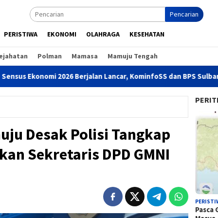
Pencarian
PERISTIWA
EKONOMI
OLAHRAGA
KESEHATAN
ejahatan
Polman
Mamasa
Mamuju Tengah
2026 Berjalan Lancar, KominfoSS dan BPS Sulbar Turun Lapangan
PERIT
ju Desak Polisi Tangkap
kan Sekretaris DPD GMNI
PERISTI
Pasca 