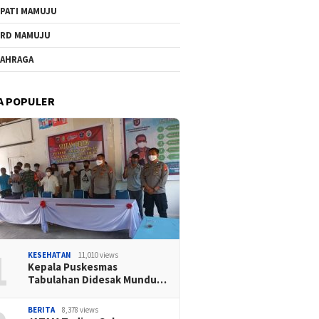
PATI MAMUJU
RD MAMUJU
AHRAGA
A POPULER
1
KESEHATAN
11,010 views
Kepala Puskesmas
Tabulahan Didesak Mundu…
BERITA
8,378 views