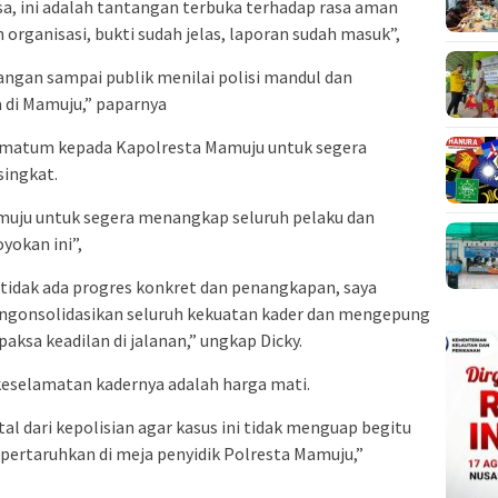
sa, ini adalah tantangan terbuka terhadap rasa aman
organisasi, bukti sudah jelas, laporan sudah masuk”,
angan sampai publik menilai polisi mandul dan
di Mamuju,” paparnya
imatum kepada Kapolresta Mamuju untuk segera
singkat.
uju untuk segera menangkap seluruh pelaku dan
yokan ini”,
n tidak ada progres konkret dan penangkapan, saya
gonsolidasikan seluruh kekuatan kader dan mengepung
ksa keadilan di jalanan,” ungkap Dicky.
n keselamatan kadernya adalah harga mati.
l dari kepolisian agar kasus ini tidak menguap begitu
ipertaruhkan di meja penyidik Polresta Mamuju,”