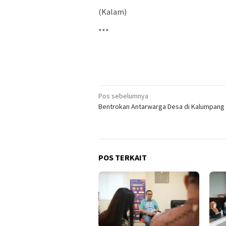
(Kalam)
***
Navigasi
Pos sebelumnya
Bentrokan Antarwarga Desa di Kalumpang
pos
POS TERKAIT