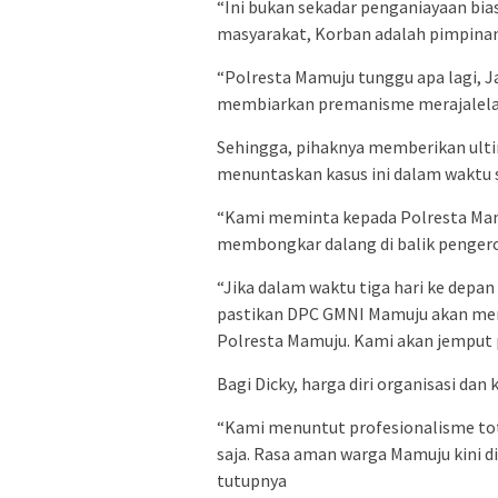
“Ini bukan sekadar penganiayaan bia
masyarakat, Korban adalah pimpinan 
“Polresta Mamuju tunggu apa lagi, J
membiarkan premanisme merajalela 
Sehingga, pihaknya memberikan ult
menuntaskan kasus ini dalam waktu 
“Kami meminta kepada Polresta Mam
membongkar dalang di balik pengero
“Jika dalam waktu tiga hari ke depa
pastikan DPC GMNI Mamuju akan men
Polresta Mamuju. Kami akan jemput pa
Bagi Dicky, harga diri organisasi da
“Kami menuntut profesionalisme tota
saja. Rasa aman warga Mamuju kini d
tutupnya