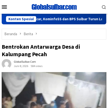
Loncat
Menu
ke
Mobile
konten
jalan Lancar, KominfoSS dan BPS Sulbar Turun Lapangan
Konten Spesial
Beranda
Berita
Bentrokan Antarwarga Desa di
Kalumpang Pecah
GlobalSulbar.com
Juni 8, 2026
584 views