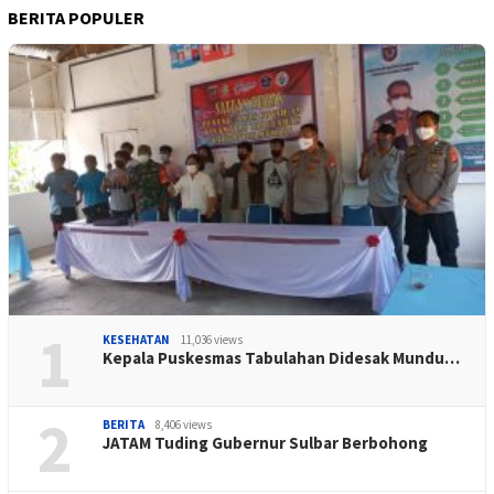
BERITA POPULER
1
KESEHATAN
11,036 views
Kepala Puskesmas Tabulahan Didesak Mundu…
2
BERITA
8,406 views
JATAM Tuding Gubernur Sulbar Berbohong