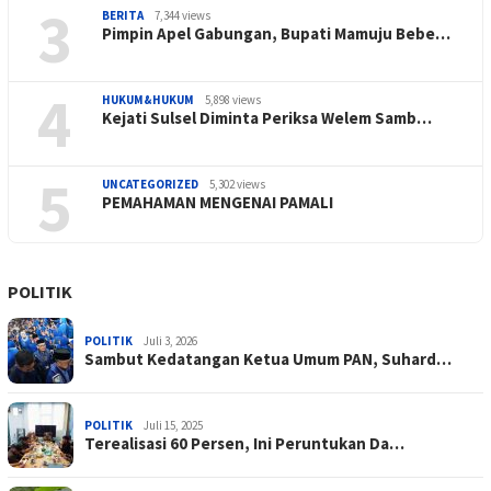
3
BERITA
7,344 views
Pimpin Apel Gabungan, Bupati Mamuju Bebe…
4
HUKUM&HUKUM
5,898 views
Kejati Sulsel Diminta Periksa Welem Samb…
5
UNCATEGORIZED
5,302 views
PEMAHAMAN MENGENAI PAMALI
POLITIK
POLITIK
Juli 3, 2026
Sambut Kedatangan Ketua Umum PAN, Suhard…
POLITIK
Juli 15, 2025
Terealisasi 60 Persen, Ini Peruntukan Da…