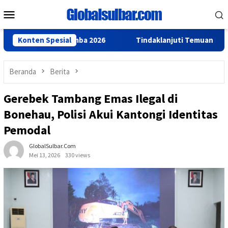
Loncat
Menu
ke
Mobile
konten
Sandeq Silumba 2026
Konten Spesial
Tindaklanjuti Temuan BPK, Gubernur 
Beranda
Berita
Gerebek Tambang Emas Ilegal di
Bonehau, Polisi Akui Kantongi Identitas
Pemodal
GlobalSulbar.com
Mei 13, 2026
330 views