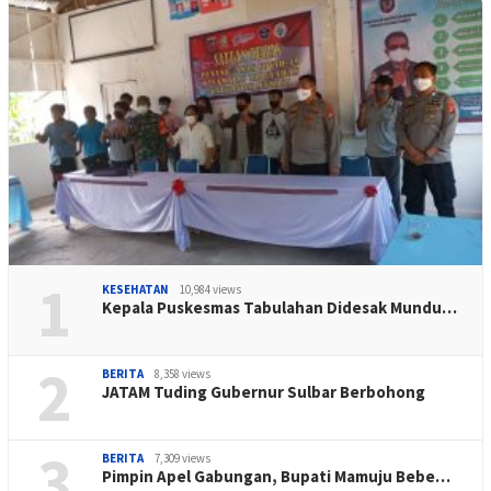
1
KESEHATAN
10,984 views
Kepala Puskesmas Tabulahan Didesak Mundu…
2
BERITA
8,358 views
JATAM Tuding Gubernur Sulbar Berbohong
3
BERITA
7,309 views
Pimpin Apel Gabungan, Bupati Mamuju Bebe…