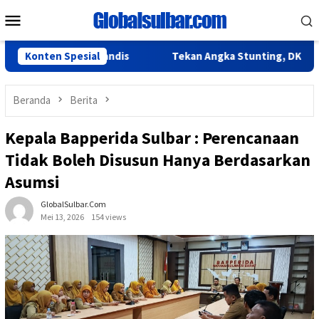
Loncat
Menu
ke
Mobile
konten
lbar Cek Randis
Konten Spesial
Tekan Angka Stunting, DKPPKB Sulbar Ge
Beranda
Berita
Kepala Bapperida Sulbar : Perencanaan
Tidak Boleh Disusun Hanya Berdasarkan
Asumsi
GlobalSulbar.com
Mei 13, 2026
154 views