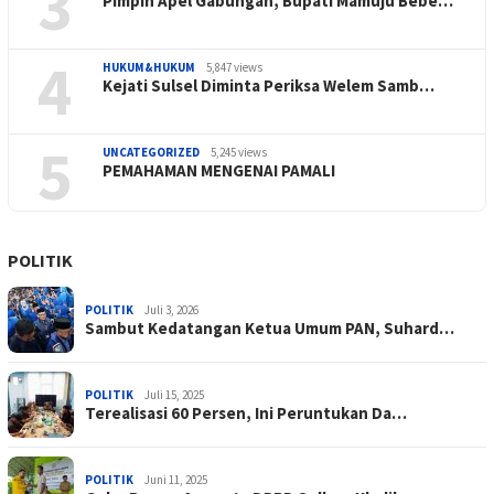
3
Pimpin Apel Gabungan, Bupati Mamuju Bebe…
4
HUKUM&HUKUM
5,847 views
Kejati Sulsel Diminta Periksa Welem Samb…
5
UNCATEGORIZED
5,245 views
PEMAHAMAN MENGENAI PAMALI
POLITIK
POLITIK
Juli 3, 2026
Sambut Kedatangan Ketua Umum PAN, Suhard…
POLITIK
Juli 15, 2025
Terealisasi 60 Persen, Ini Peruntukan Da…
POLITIK
Juni 11, 2025