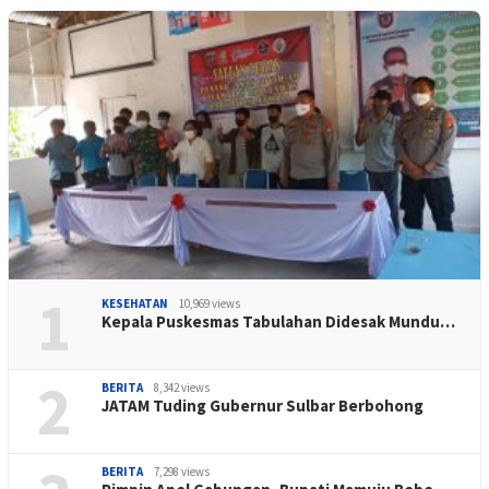
1
KESEHATAN
10,969 views
Kepala Puskesmas Tabulahan Didesak Mundu…
2
BERITA
8,342 views
JATAM Tuding Gubernur Sulbar Berbohong
BERITA
7,298 views