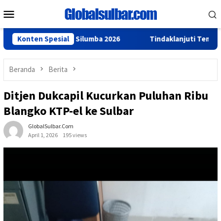
Loncat
Menu
ke
Mobile
konten
aan Sandeq Silumba 2026
Konten Spesial
Tindaklanjuti Temuan BPK, Gube
Beranda
Berita
Ditjen Dukcapil Kucurkan Puluhan Ribu
Blangko KTP-el ke Sulbar
GlobalSulbar.com
April 1, 2026
195 views