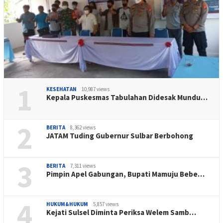
1
KESEHATAN
10,987 views
Kepala Puskesmas Tabulahan Didesak Mundu…
2
BERITA
8,362 views
JATAM Tuding Gubernur Sulbar Berbohong
3
BERITA
7,311 views
Pimpin Apel Gabungan, Bupati Mamuju Bebe…
4
HUKUM&HUKUM
5,857 views
Kejati Sulsel Diminta Periksa Welem Samb…