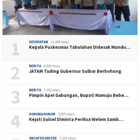
1
KESEHATAN
11,044 views
Kepala Puskesmas Tabulahan Didesak Mundu…
2
BERITA
8,418 views
JATAM Tuding Gubernur Sulbar Berbohong
3
BERITA
7,352 views
Pimpin Apel Gabungan, Bupati Mamuju Bebe…
4
HUKUM&HUKUM
5,907 views
Kejati Sulsel Diminta Periksa Welem Samb…
UNCATEGORIZED
5,314 views