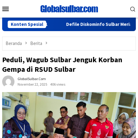
Loncat
Menu
ke
Mobile
konten
kaan RI ke-81
Konten Spesial
Defile Diskominfo Sulbar Meriahkan Kick 
Beranda
Berita
Peduli, Wagub Sulbar Jenguk Korban
Gempa di RSUD Sulbar
GlobalSulbar.com
November 22, 2025
406 views