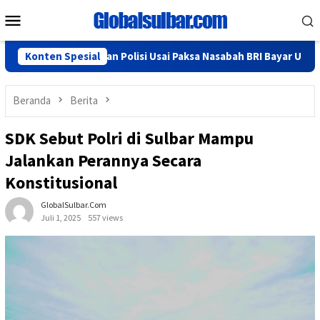
Loncat
Menu
ke
Mobile
konten
uju Diamankan Polisi Usai Paksa Nasabah BRI Bayar Uang Parkir
Konten Spesial
Beranda
Berita
SDK Sebut Polri di Sulbar Mampu
Jalankan Perannya Secara
Konstitusional
GlobalSulbar.com
Juli 1, 2025
557 views