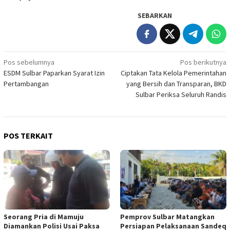
SEBARKAN
Navigasi
Pos sebelumnya
Pos berikutnya
ESDM Sulbar Paparkan Syarat Izin
Ciptakan Tata Kelola Pemerintahan
pos
Pertambangan
yang Bersih dan Transparan, BKD
Sulbar Periksa Seluruh Randis
POS TERKAIT
Seorang Pria di Mamuju
Pemprov Sulbar Matangkan
Diamankan Polisi Usai Paksa
Persiapan Pelaksanaan Sandeq