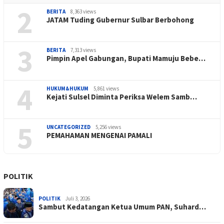
2
BERITA
8,363 views
JATAM Tuding Gubernur Sulbar Berbohong
3
BERITA
7,313 views
Pimpin Apel Gabungan, Bupati Mamuju Bebe…
4
HUKUM&HUKUM
5,861 views
Kejati Sulsel Diminta Periksa Welem Samb…
5
UNCATEGORIZED
5,256 views
PEMAHAMAN MENGENAI PAMALI
POLITIK
POLITIK
Juli 3, 2026
Sambut Kedatangan Ketua Umum PAN, Suhard…