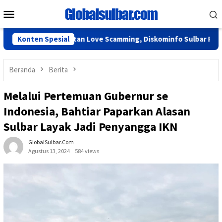
Loncat
Menu
ke
Mobile
konten
tasi Kejahatan Love Scamming, Diskominfo Sulbar Perkuat Literas
Konten Spesial
Beranda
Berita
Melalui Pertemuan Gubernur se
Indonesia, Bahtiar Paparkan Alasan
Sulbar Layak Jadi Penyangga IKN
GlobalSulbar.com
Agustus 13, 2024
584 views