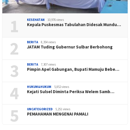
1
KESEHATAN
10,976 views
Kepala Puskesmas Tabulahan Didesak Mundu…
2
BERITA
8,354 views
JATAM Tuding Gubernur Sulbar Berbohong
3
BERITA
7,307 views
Pimpin Apel Gabungan, Bupati Mamuju Bebe…
4
HUKUM&HUKUM
5,852 views
Kejati Sulsel Diminta Periksa Welem Samb…
5
UNCATEGORIZED
5,251 views
PEMAHAMAN MENGENAI PAMALI