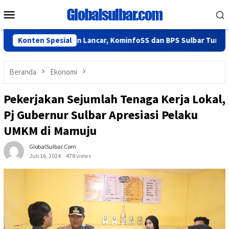
Loncat
Menu
ke
Mobile
konten
2026 Berjalan Lancar, KominfoSS dan BPS Sulbar Turun Lapangan
Konten Spesial
Beranda
Ekonomi
Pekerjakan Sejumlah Tenaga Kerja Lokal,
Pj Gubernur Sulbar Apresiasi Pelaku
UMKM di Mamuju
GlobalSulbar.com
Juli 16, 2024
478 views