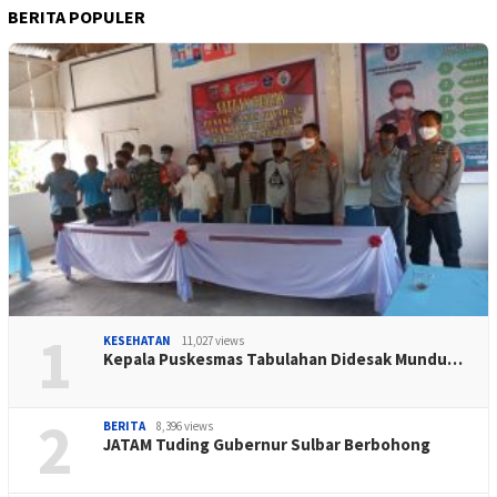
BERITA POPULER
1
KESEHATAN
11,027 views
Kepala Puskesmas Tabulahan Didesak Mundu…
2
BERITA
8,396 views
JATAM Tuding Gubernur Sulbar Berbohong