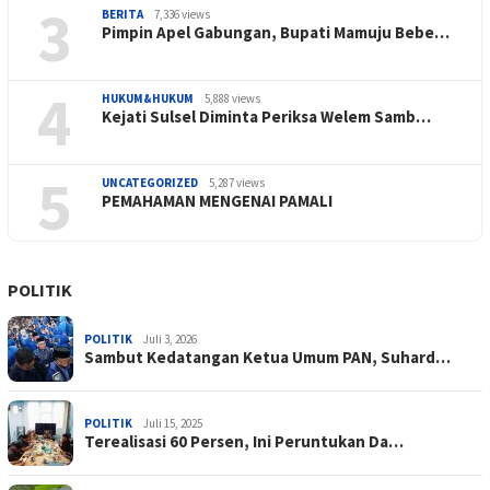
3
BERITA
7,336 views
Pimpin Apel Gabungan, Bupati Mamuju Bebe…
4
HUKUM&HUKUM
5,888 views
Kejati Sulsel Diminta Periksa Welem Samb…
5
UNCATEGORIZED
5,287 views
PEMAHAMAN MENGENAI PAMALI
POLITIK
POLITIK
Juli 3, 2026
Sambut Kedatangan Ketua Umum PAN, Suhard…
POLITIK
Juli 15, 2025
Terealisasi 60 Persen, Ini Peruntukan Da…