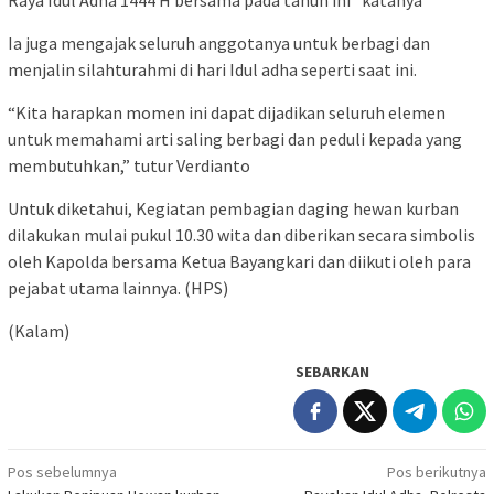
Raya Idul Adha 1444 H bersama pada tahun ini” katanya
Ia juga mengajak seluruh anggotanya untuk berbagi dan
menjalin silahturahmi di hari Idul adha seperti saat ini.
“Kita harapkan momen ini dapat dijadikan seluruh elemen
untuk memahami arti saling berbagi dan peduli kepada yang
membutuhkan,” tutur Verdianto
Untuk diketahui, Kegiatan pembagian daging hewan kurban
dilakukan mulai pukul 10.30 wita dan diberikan secara simbolis
oleh Kapolda bersama Ketua Bayangkari dan diikuti oleh para
pejabat utama lainnya. (HPS)
(Kalam)
SEBARKAN
Navigasi
Pos sebelumnya
Pos berikutnya