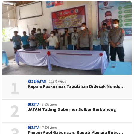
1
KESEHATAN
10,975 views
Kepala Puskesmas Tabulahan Didesak Mundu…
2
BERITA
8,353 views
JATAM Tuding Gubernur Sulbar Berbohong
3
BERITA
7,304 views
Pimpin Apel Gabungan, Bupati Mamuju Bebe…