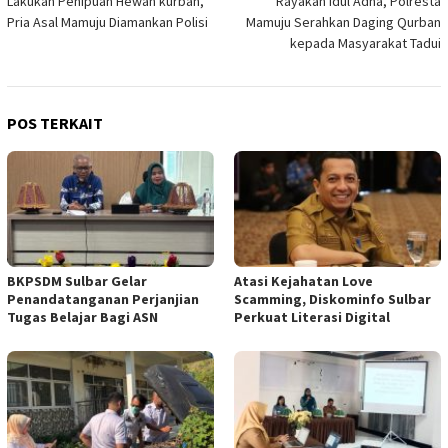
Lakukan Penipuan Hewan kurban,
Rayakan Idul Adha, Polresta
pos
Pria Asal Mamuju Diamankan Polisi
Mamuju Serahkan Daging Qurban
kepada Masyarakat Tadui
POS TERKAIT
BKPSDM Sulbar Gelar
Atasi Kejahatan Love
Penandatanganan Perjanjian
Scamming, Diskominfo Sulbar
Tugas Belajar Bagi ASN
Perkuat Literasi Digital