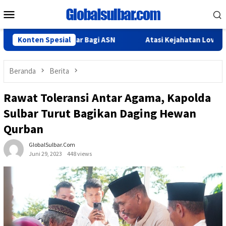
Loncat
Menu
ke
Mobile
konten
Tugas Belajar Bagi ASN
Konten Spesial
Atasi Kejahatan Love Scamming, 
Beranda
Berita
Rawat Toleransi Antar Agama, Kapolda
Sulbar Turut Bagikan Daging Hewan
Qurban
GlobalSulbar.com
Juni 29, 2023
448 views