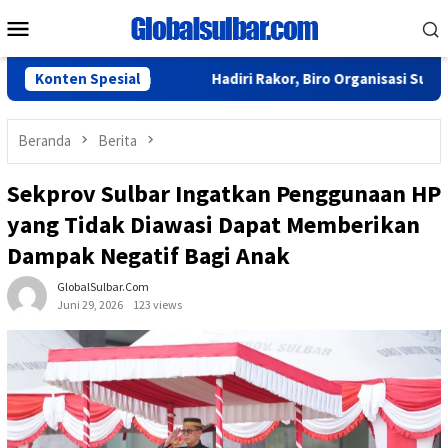
Loncat
Menu
ke
Mobile
konten
urun Lapangan
Konten Spesial
Hadiri Rakor, Biro Organisasi Sulbar Ber
Beranda
Berita
Sekprov Sulbar Ingatkan Penggunaan HP
yang Tidak Diawasi Dapat Memberikan
Dampak Negatif Bagi Anak
GlobalSulbar.com
Juni 29, 2026
123 views