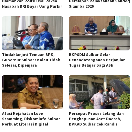
Diamankan Polisi Usai Paksa
Persiapan Pelaksanaan Sandeq
Nasabah BRI Bayar Uang Parkir
Silumba 2026
Tindaklanjuti Temuan BPK,
BKPSDM Sulbar Gelar
Gubernur Sulbar : Kalau Tidak
Penandatanganan Perjanjian
Selesai, Dipenjara
Tugas Belajar Bagi ASN
Atasi Kejahatan Love
Percepat Proses Lelang dan
Scamming, Diskominfo Sulbar
Penghapusan Aset Daerah,
Perkuat Literasi Digital
BPKAD Sulbar Cek Randis