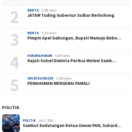
2
BERITA
8,368 views
JATAM Tuding Gubernur Sulbar Berbohong
3
BERITA
7,315 views
Pimpin Apel Gabungan, Bupati Mamuju Bebe…
4
HUKUM&HUKUM
5,864 views
Kejati Sulsel Diminta Periksa Welem Samb…
5
UNCATEGORIZED
5,259 views
PEMAHAMAN MENGENAI PAMALI
POLITIK
POLITIK
Juli 3, 2026
Sambut Kedatangan Ketua Umum PAN, Suhard…