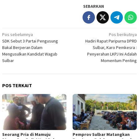
SEBARKAN
Navigasi
Pos sebelumnya
Pos berikutnya
SDK Sebut 3 Partai Pengusung
Hadiri Rapat Paripurna DPRD
pos
Bakal Berperan Dalam
Sulbar, Karo Pemkesra :
Mengusulkan Kandidat Wagub
Penyerahan LKPJ Ini Adalah
Sulbar
Momentum Penting
POS TERKAIT
Seorang Pria di Mamuju
Pemprov Sulbar Matangkan