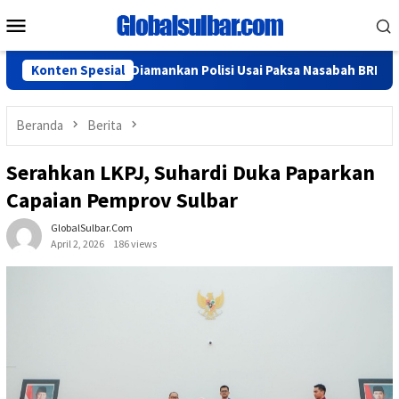
Loncat
Menu
ke
Mobile
konten
ria di Mamuju Diamankan Polisi Usai Paksa Nasabah BRI Bayar Uan
Konten Spesial
Beranda
Berita
Serahkan LKPJ, Suhardi Duka Paparkan
Capaian Pemprov Sulbar
GlobalSulbar.com
April 2, 2026
186 views