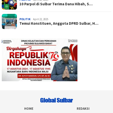
10 Parpol di Sulbar Terima Dana Hibah, S…
POLITIK
April 22, 2025
Temui Konstituen, Anggota DPRD Sulbar, H…
HOME
REDAKSI