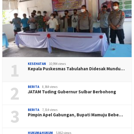
1
KESEHATAN
10,994 views
Kepala Puskesmas Tabulahan Didesak Mundu…
2
BERITA
8,364 views
JATAM Tuding Gubernur Sulbar Berbohong
3
BERITA
7,314 views
Pimpin Apel Gabungan, Bupati Mamuju Bebe…
HUKUM&HUKUM
5,862 views