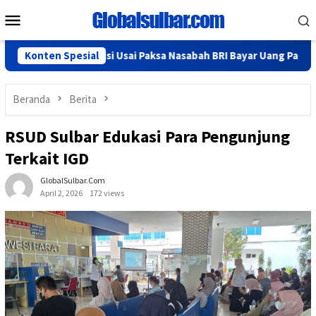
Loncat
Menu
ke
Mobile
konten
iamankan Polisi Usai Paksa Nasabah BRI Bayar Uang Parkir
Konten Spesial
Beranda
Berita
RSUD Sulbar Edukasi Para Pengunjung
Terkait IGD
GlobalSulbar.com
April 2, 2026
172 views