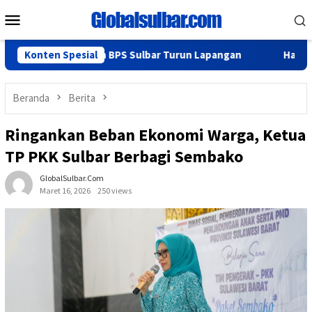
Loncat
Menu
ke
Mobile
konten
ominfoSS dan BPS Sulbar Turun Lapangan
Konten Spesial
Hadiri Rakor, B
Beranda
Berita
Ringankan Beban Ekonomi Warga, Ketua
TP PKK Sulbar Berbagi Sembako
GlobalSulbar.com
Maret 16, 2026
250 views