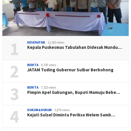
1
KESEHATAN
11,010 views
Kepala Puskesmas Tabulahan Didesak Mundu…
2
BERITA
8,378 views
JATAM Tuding Gubernur Sulbar Berbohong
3
BERITA
7,323 views
Pimpin Apel Gabungan, Bupati Mamuju Bebe…
4
HUKUM&HUKUM
5,874 views
Kejati Sulsel Diminta Periksa Welem Samb…