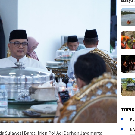
Masy
TOPIK
PE
NA
a Sulawesi Barat, Irjen Pol Adi Deriyan Jayamarta