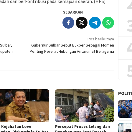
adah dan berkontribusi pada kemajuan daerah. (HPS)
SEBARKAN
Pos berikutnya
Sulbar,
Gubernur Sulbar Sebut Bukber Sebagai Momen
bupaten
Penting Pererat Hubungan Antarumat Beragama
POLIT
i Kejahatan Love
Percepat Proses Lelang dan
ming, Diskominfo Sulbar
Penghapusan Aset Daerah,