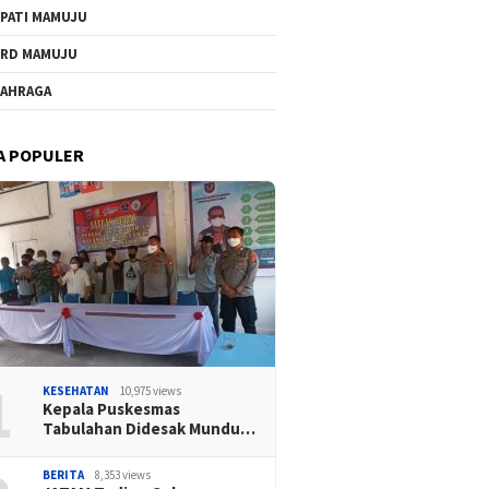
PATI MAMUJU
RD MAMUJU
AHRAGA
A POPULER
1
KESEHATAN
10,975 views
Kepala Puskesmas
Tabulahan Didesak Mundu…
BERITA
8,353 views