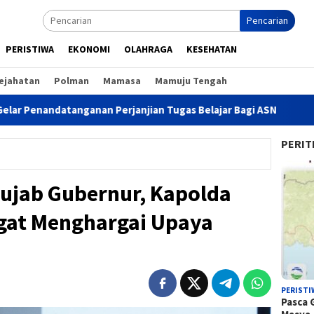
Pencarian
PERISTIWA
EKONOMI
OLAHRAGA
KESEHATAN
ejahatan
Polman
Mamasa
Mamuju Tengah
atanganan Perjanjian Tugas Belajar Bagi ASN
Atasi Keja
PERIT
Rujab Gubernur, Kapolda
ngat Menghargai Upaya
PERISTI
Pasca 