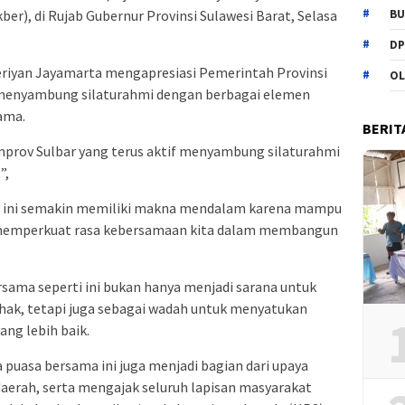
BU
er), di Rujab Gubernur Provinsi Sulawesi Barat, Selasa
DP
Deriyan Jayamarta mengapresiasi Pemerintah Provinsi
OL
a menyambung silaturahmi dengan berbagai elemen
ama.
BERIT
prov Sulbar yang terus aktif menyambung silaturahmi
”,
i ini semakin memiliki makna mendalam karena mampu
 memperkuat rasa kebersamaan kita dalam membangun
sama seperti ini bukan hanya menjadi sarana untuk
ak, tetapi juga sebagai wadah untuk menyatukan
ng lebih baik.
puasa bersama ini juga menjadi bagian dari upaya
aerah, serta mengajak seluruh lapisan masyarakat