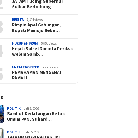
2
JATAM Tuding Gubernur
Sulbar Berbohong
3
BERITA
7,304 views
Pimpin Apel Gabungan,
Bupati Mamuju Bebe…
4
HUKUM&HUKUM
5,851 views
Kejati Sulsel Diminta Periksa
Welem Samb…
5
UNCATEGORIZED
5,250 views
PEMAHAMAN MENGENAI
PAMALI
IK
POLITIK
Juli 3, 2026
Sambut Kedatangan Ketua
Umum PAN, Suhard…
POLITIK
Juli 15, 2025
Terealisasi 60 Persen, Ini