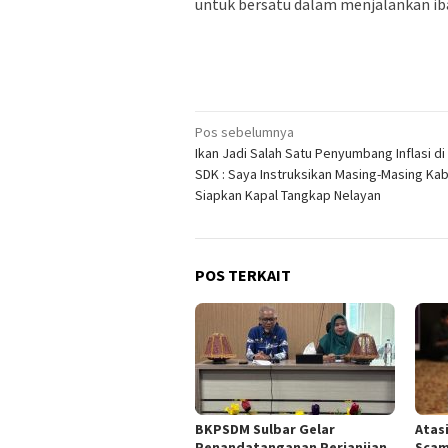
untuk bersatu dalam menjalankan ib
Navigasi
Pos sebelumnya
Ikan Jadi Salah Satu Penyumbang Inflasi di 
pos
SDK : Saya Instruksikan Masing-Masing Ka
Siapkan Kapal Tangkap Nelayan
POS TERKAIT
BKPSDM Sulbar Gelar
Atas
Penandatanganan Perjanjian
Scam