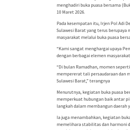
menghadiri buka puasa bersama (Bukb
10 Maret 2026.
Pada kesempatan itu, Irjen Pol Adi 
Sulawesi Barat yang terus berupay
masyarakat melalui buka puasa bers
“Kami sangat menghargai upaya Pem
dengan berbagai elemen masyarakat
“Di bulan Ramadhan, momen sepert
mempererat tali persaudaraan dan
Sulawesi Barat,” terangnya
Menurutnya, kegiatan buka puasa ber
memperkuat hubungan baik antar pih
langkah dalam membangun daerah ya
Ia juga menambahkan, kegiatan buka 
memelihara stabilitas dan harmoni d