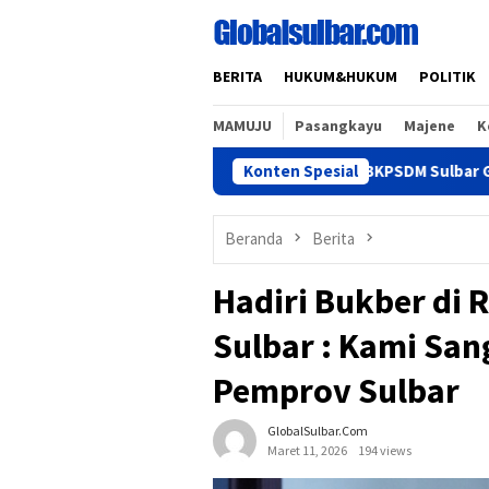
Loncat
ke
konten
BERITA
HUKUM&HUKUM
POLITIK
MAMUJU
Pasangkayu
Majene
K
Konten Spesial
BKPSDM Sulbar Gelar Penand
Beranda
Berita
Hadiri Bukber di 
Sulbar : Kami Sa
Pemprov Sulbar
GlobalSulbar.com
Maret 11, 2026
194 views