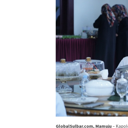
GlobalSulbar.com, Mamuju
– Kapold