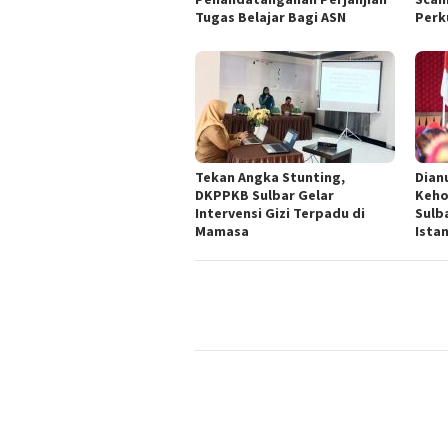
Tugas Belajar Bagi ASN
Perku
Tekan Angka Stunting,
Dian
DKPPKB Sulbar Gelar
Keho
Intervensi Gizi Terpadu di
Sulb
Mamasa
Ista