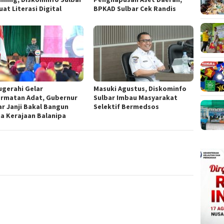
at Literasi Digital
BPKAD Sulbar Cek Randis
ugerahi Gelar
Masuki Agustus, Diskominfo
rmatan Adat, Gubernur
Sulbar Imbau Masyarakat
ar Janji Bakal Bangun
Selektif Bermedsos
na Kerajaan Balanipa