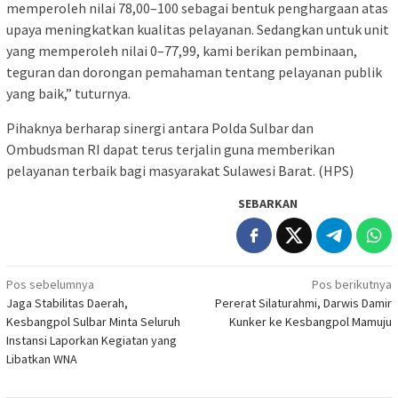
memperoleh nilai 78,00–100 sebagai bentuk penghargaan atas
upaya meningkatkan kualitas pelayanan. Sedangkan untuk unit
yang memperoleh nilai 0–77,99, kami berikan pembinaan,
teguran dan dorongan pemahaman tentang pelayanan publik
yang baik,” tuturnya.
Pihaknya berharap sinergi antara Polda Sulbar dan
Ombudsman RI dapat terus terjalin guna memberikan
pelayanan terbaik bagi masyarakat Sulawesi Barat. (HPS)
SEBARKAN
Navigasi
Pos sebelumnya
Pos berikutnya
Jaga Stabilitas Daerah,
Pererat Silaturahmi, Darwis Damir
pos
Kesbangpol Sulbar Minta Seluruh
Kunker ke Kesbangpol Mamuju
Instansi Laporkan Kegiatan yang
Libatkan WNA