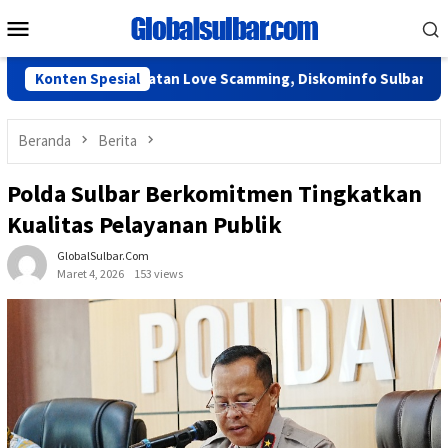
Loncat
Menu
ke
Mobile
konten
Atasi Kejahatan Love Scamming, Diskominfo Sulbar Perkuat Litera
Konten Spesial
Beranda
Berita
Polda Sulbar Berkomitmen Tingkatkan
Kualitas Pelayanan Publik
GlobalSulbar.com
Maret 4, 2026
153 views