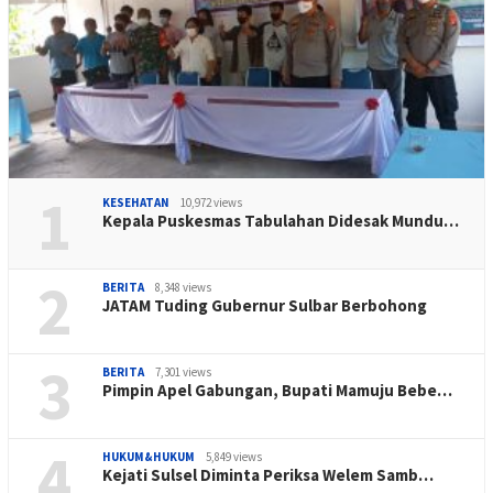
1
KESEHATAN
10,972 views
Kepala Puskesmas Tabulahan Didesak Mundu…
2
BERITA
8,348 views
JATAM Tuding Gubernur Sulbar Berbohong
3
BERITA
7,301 views
Pimpin Apel Gabungan, Bupati Mamuju Bebe…
4
HUKUM&HUKUM
5,849 views
Kejati Sulsel Diminta Periksa Welem Samb…