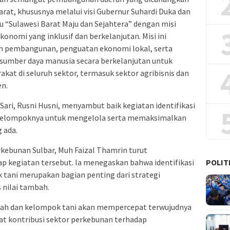
rat, khususnya melalui visi Gubernur Suhardi Duka dan
u “Sulawesi Barat Maju dan Sejahtera” dengan misi
omi yang inklusif dan berkelanjutan. Misi ini
 pembangunan, penguatan ekonomi lokal, serta
sumber daya manusia secara berkelanjutan untuk
at di seluruh sektor, termasuk sektor agribisnis dan
en.
ri, Rusni Husni, menyambut baik kegiatan identifikasi
 kelompoknya untuk mengelola serta memaksimalkan
 ada.
rkebunan Sulbar, Muh Faizal Thamrin turut
POLIT
kegiatan tersebut. Ia menegaskan bahwa identifikasi
ani merupakan bagian penting dari strategi
nilai tambah.
ntah dan kelompok tani akan mempercepat terwujudnya
t kontribusi sektor perkebunan terhadap