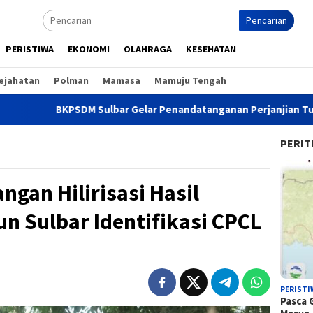
Pencarian
PERISTIWA
EKONOMI
OLAHRAGA
KESEHATAN
ejahatan
Polman
Mamasa
Mamuju Tengah
KPSDM Sulbar Gelar Penandatanganan Perjanjian Tugas Belajar B
PERIT
gan Hilirisasi Hasil
n Sulbar Identifikasi CPCL
PERISTI
Pasca 