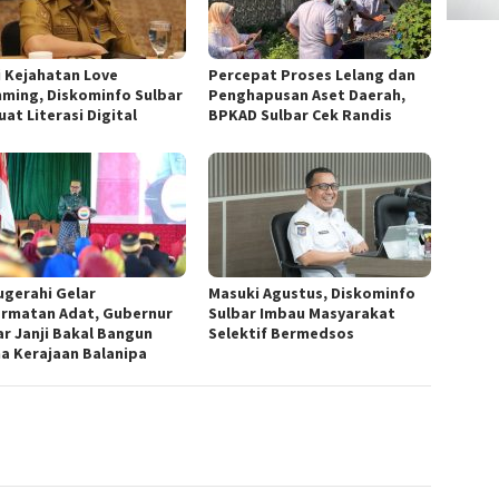
i Kejahatan Love
Percepat Proses Lelang dan
ming, Diskominfo Sulbar
Penghapusan Aset Daerah,
at Literasi Digital
BPKAD Sulbar Cek Randis
ugerahi Gelar
Masuki Agustus, Diskominfo
rmatan Adat, Gubernur
Sulbar Imbau Masyarakat
ar Janji Bakal Bangun
Selektif Bermedsos
na Kerajaan Balanipa