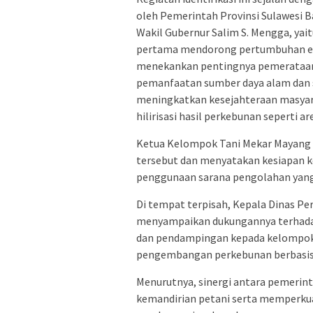
oleh Pemerintah Provinsi Sulawesi Ba
Wakil Gubernur Salim S. Mengga, yait
pertama mendorong pertumbuhan ekon
menekankan pentingnya pemerataan
pemanfaatan sumber daya alam dan 
meningkatkan kesejahteraan masyarak
hilirisasi hasil perkebunan seperti ar
Ketua Kelompok Tani Mekar Mayang Sa
tersebut dan menyatakan kesiapan
penggunaan sarana pengolahan yang
Di tempat terpisah, Kepala Dinas Pe
menyampaikan dukungannya terhadap 
dan pendampingan kepada kelompok t
pengembangan perkebunan berbasis 
Menurutnya, sinergi antara pemeri
kemandirian petani serta memperkua