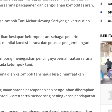
BU
nan sarana pascapanen dan pengolahan komoditas aren,
DP
a Kelompok Tani Mekar Mayang Sari yang diketuai oleh
OL
BERIT
tikan kesiapan kelompok tani sebagai penerima
us menilai kondisi sarana dan potensi pengembangan
alimbong menegaskan pentingnya pemanfaatan sarana
pada kelompok tani.
rima oleh kelompok tani harus bisa dimanfaatkan
gunaan sarana pascapanen dan pengolahan diharapkan
produk aren serta mendorong peningkatan pendapatan
dengan semangat pembangunan daerah yang dicanangkan