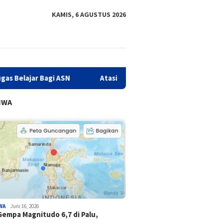
KAMIS, 6 AGUSTUS 2026
agi ASN
Atasi Kejahatan Love Scamming, Diskominfo Sulba
IWA
WA
Juni 16, 2026
Gempa Magnitudo 6,7 di Palu,