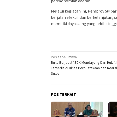
perekonomian daerah.
Melalui kegiatan ini, Pemprov Sulbar
berjalan efektif dan berkelanjutan,
memiliki daya saing yang lebih tinggi 
Navigasi
Pos sebelumnya
Buku Berjudul “SDK Mendayung Dari Hulu”, 
pos
Tersedia di Dinas Perpustakaan dan Kears
Sulbar
POS TERKAIT