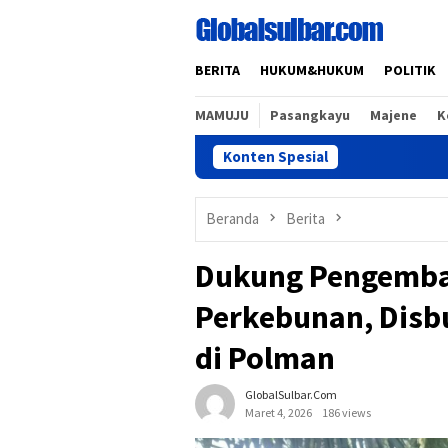
Loncat
ke
konten
BERITA
HUKUM&HUKUM
POLITIK
MAMUJU
Pasangkayu
Majene
K
Konten Spesial
B
Beranda
Berita
Dukung Pengemban
Perkebunan, Disbu
di Polman
GlobalSulbar.com
Maret 4, 2026
186 views