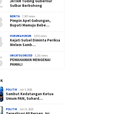
2
JATAM Tuding Gubernur
Sulbar Berbohong
3
BERITA
7,307 views
Pimpin Apel Gabungan,
Bupati Mamuju Bebe…
4
HUKUM&HUKUM
5,852 views
Kejati Sulsel Diminta Periksa
Welem Samb…
5
UNCATEGORIZED
5,251 views
PEMAHAMAN MENGENAI
PAMALI
IK
POLITIK
Juli 3, 2026
Sambut Kedatangan Ketua
Umum PAN, Suhard…
POLITIK
Juli 15, 2025
Terealisasi 60 Persen, Ini