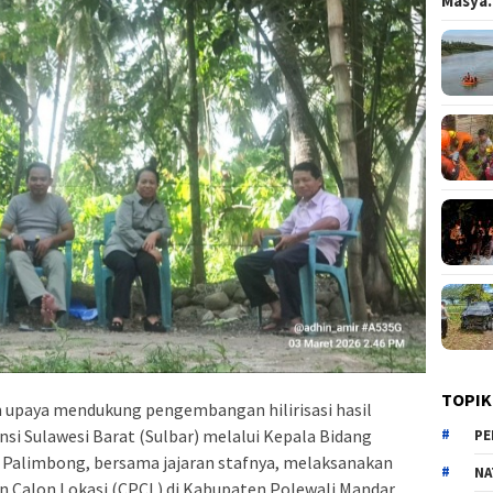
Masy
TOPIK
 upaya mendukung pengembangan hilirisasi hasil
si Sulawesi Barat (Sulbar) melalui Kepala Bidang
PE
na Palimbong, bersama jajaran stafnya, melaksanakan
NA
dan Calon Lokasi (CPCL) di Kabupaten Polewali Mandar