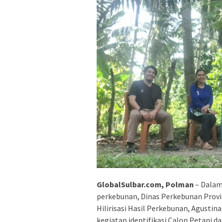
GlobalSulbar.com, Polman
– Dalam
perkebunan, Dinas Perkebunan Provin
Hilirisasi Hasil Perkebunan, Agusti
kegiatan identifikasi Calon Petani 