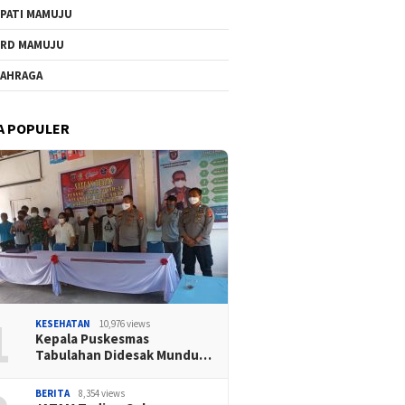
PATI MAMUJU
RD MAMUJU
AHRAGA
A POPULER
1
KESEHATAN
10,976 views
Kepala Puskesmas
Tabulahan Didesak Mundu…
BERITA
8,354 views