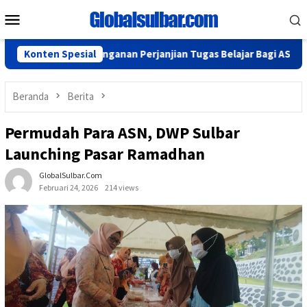
Loncat
Menu
ke
Mobile
konten
r Penandatanganan Perjanjian Tugas Belajar Bagi ASN
Konten Spesial
At
Beranda
Berita
Permudah Para ASN, DWP Sulbar
Launching Pasar Ramadhan
GlobalSulbar.com
Februari 24, 2026
214 views