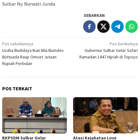
Sulbar Ny. Nurwati Junda.
SEBARKAN
Navigasi
Pos sebelumnya
Pos berikutnya
Usaha Budidaya Ikan Nila Bumdes
Gubernur Sulbar Gelar Safari
pos
Buttuada Raup Omset Jutaan
Ramadan 1447 Hijriah di Topoyo
Rupiah Perbulan
POS TERKAIT
BKPSDM Sulbar Gelar
Atasi Kejahatan Love