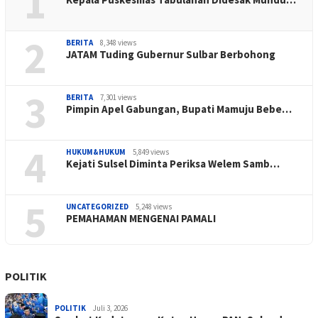
1
2
BERITA
8,348 views
JATAM Tuding Gubernur Sulbar Berbohong
3
BERITA
7,301 views
Pimpin Apel Gabungan, Bupati Mamuju Bebe…
4
HUKUM&HUKUM
5,849 views
Kejati Sulsel Diminta Periksa Welem Samb…
5
UNCATEGORIZED
5,248 views
PEMAHAMAN MENGENAI PAMALI
POLITIK
POLITIK
Juli 3, 2026