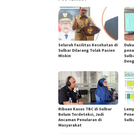
Seluruh Fasilitas Kesehatan di
Duku
Sulbar Dilarang Tolak Pasien
pena
Miskin
Sulb
Deng
Ribuan Kasus TBC di Sulbar
Lamp
Belum Terdeteksi, Jadi
Pene
Ancaman Penularan di
Sulb
Masyarakat