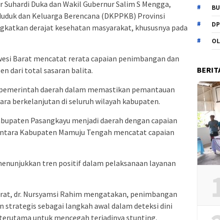
r Suhardi Duka dan Wakil Gubernur Salim S Mengga,
BU
duduk dan Keluarga Berencana (DKPPKB) Provinsi
DP
ngkatkan derajat kesehatan masyarakat, khususnya pada
OL
awesi Barat mencatat rerata capaian penimbangan dan
BERIT
n dari total sasaran balita.
 pemerintah daerah dalam memastikan pemantauan
ra berkelanjutan di seluruh wilayah kabupaten.
abupaten Pasangkayu menjadi daerah dengan capaian
mentara Kabupaten Mamuju Tengah mencatat capaian
menunjukkan tren positif dalam pelaksanaan layanan
arat, dr. Nursyamsi Rahim mengatakan, penimbangan
 strategis sebagai langkah awal dalam deteksi dini
terutama untuk mencegah terjadinya stunting.