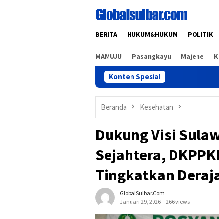
Loncat
ke
konten
BERITA
HUKUM&HUKUM
POLITIK
MAMUJU
Pasangkayu
Majene
K
Konten Spesial
Beranda
Kesehatan
Dukung Visi Sulaw
Sejahtera, DKPPK
Tingkatkan Deraj
GlobalSulbar.com
Januari 29, 2026
266 views