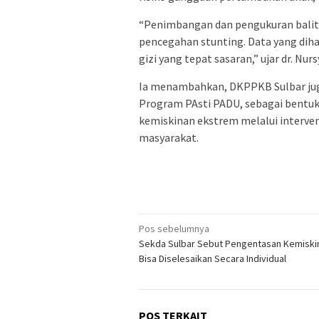
“Penimbangan dan pengukuran balita
pencegahan stunting. Data yang diha
gizi yang tepat sasaran,” ujar dr. Nur
Ia menambahkan, DKPPKB Sulbar jug
Program PAsti PADU, sebagai bentuk 
kemiskinan ekstrem melalui interven
masyarakat.
Navigasi
Pos sebelumnya
Sekda Sulbar Sebut Pengentasan Kemiski
pos
Bisa Diselesaikan Secara Individual
POS TERKAIT