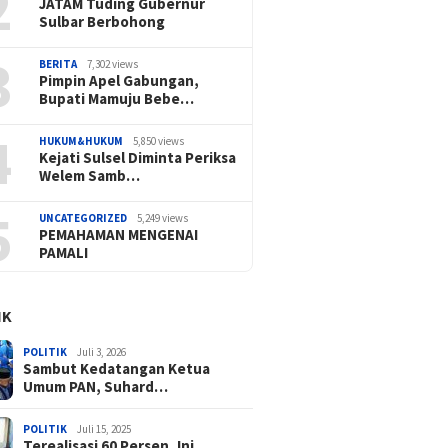
2
JATAM Tuding Gubernur
Sulbar Berbohong
3
BERITA
7,302 views
Pimpin Apel Gabungan,
Bupati Mamuju Bebe…
4
HUKUM&HUKUM
5,850 views
Kejati Sulsel Diminta Periksa
Welem Samb…
5
UNCATEGORIZED
5,249 views
PEMAHAMAN MENGENAI
PAMALI
IK
POLITIK
Juli 3, 2026
Sambut Kedatangan Ketua
Umum PAN, Suhard…
POLITIK
Juli 15, 2025
Terealisasi 60 Persen, Ini