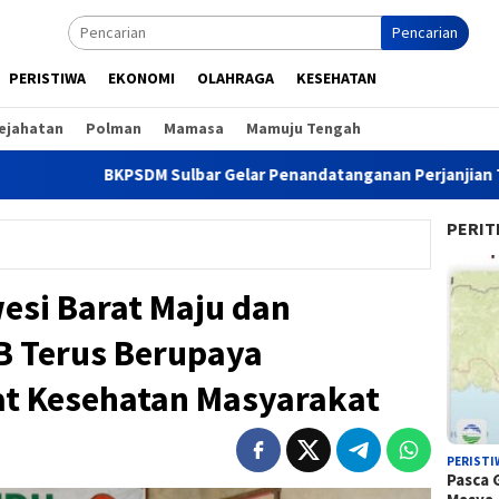
Pencarian
PERISTIWA
EKONOMI
OLAHRAGA
KESEHATAN
ejahatan
Polman
Mamasa
Mamuju Tengah
BKPSDM Sulbar Gelar Penandatanganan Perjanjian Tugas Belajar 
PERIT
esi Barat Maju dan
B Terus Berupaya
at Kesehatan Masyarakat
PERISTI
Pasca 