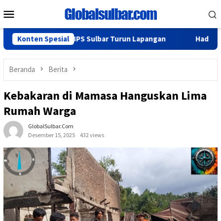
Loncat
Menu
ke
Mobile
konten
minfoSS dan BPS Sulbar Turun Lapangan
Konten Spesial
Hadiri Rakor, Bi
Beranda
Berita
Kebakaran di Mamasa Hanguskan Lima
Rumah Warga
GlobalSulbar.com
Desember 15, 2025
432 views