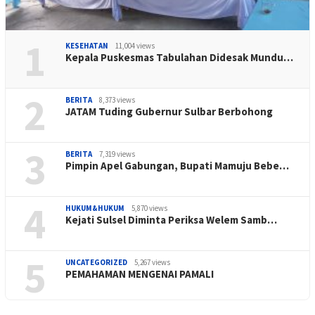
1
KESEHATAN
11,004 views
Kepala Puskesmas Tabulahan Didesak Mundu…
2
BERITA
8,373 views
JATAM Tuding Gubernur Sulbar Berbohong
3
BERITA
7,319 views
Pimpin Apel Gabungan, Bupati Mamuju Bebe…
4
HUKUM&HUKUM
5,870 views
Kejati Sulsel Diminta Periksa Welem Samb…
5
UNCATEGORIZED
5,267 views
PEMAHAMAN MENGENAI PAMALI