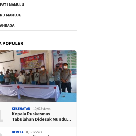
PATI MAMUJU
RD MAMUJU
AHRAGA
A POPULER
1
KESEHATAN
10,975 views
Kepala Puskesmas
Tabulahan Didesak Mundu…
BERITA
8,353 views