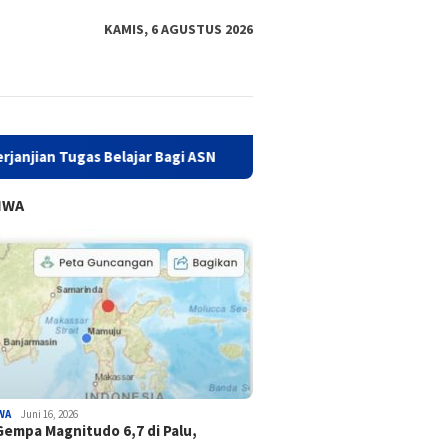
KAMIS, 6 AGUSTUS 2026
 Belajar Bagi ASN
Atasi Kejahatan Love Scamming, Diskom
IWA
WA
Juni 16, 2026
Gempa Magnitudo 6,7 di Palu,