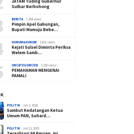
2
JATAM Tuding Gubernur
Sulbar Berbohong
3
BERITA
7,304 views
Pimpin Apel Gabungan,
Bupati Mamuju Bebe…
4
HUKUM&HUKUM
5,851 views
Kejati Sulsel Diminta Periksa
Welem Samb…
5
UNCATEGORIZED
5,250 views
PEMAHAMAN MENGENAI
PAMALI
IK
POLITIK
Juli 3, 2026
Sambut Kedatangan Ketua
Umum PAN, Suhard…
POLITIK
Juli 15, 2025
Terealisasi 60 Persen, Ini