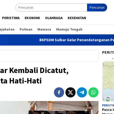
Pencarian
PERISTIWA
EKONOMI
OLAHRAGA
KESEHATAN
ejahatan
Polman
Mamasa
Mamuju Tengah
BKPSDM Sulbar Gelar Penandatanganan Perjanjian Tugas
PERIT
r Kembali Dicatut,
ta Hati-Hati
PERISTI
Pasca 