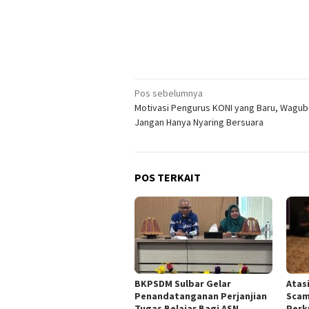
Navigasi
Pos sebelumnya
Motivasi Pengurus KONI yang Baru, Wagub 
pos
Jangan Hanya Nyaring Bersuara
POS TERKAIT
BKPSDM Sulbar Gelar
Atas
Penandatanganan Perjanjian
Scam
Tugas Belajar Bagi ASN
Perku