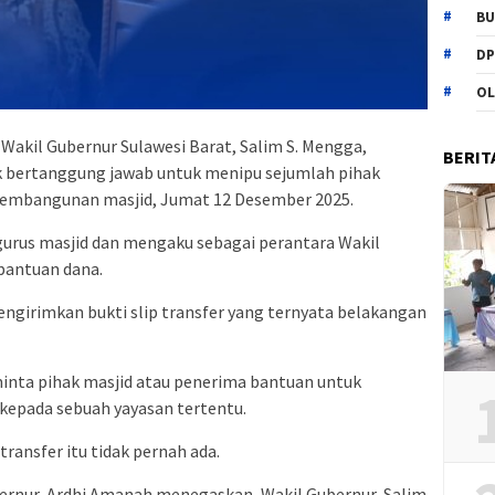
BU
DP
OL
Wakil Gubernur Sulawesi Barat, Salim S. Mengga,
BERIT
k bertanggung jawab untuk menipu sejumlah pihak
embangunan masjid, Jumat 12 Desember 2025.
urus masjid dan mengaku sebagai perantara Wakil
bantuan dana.
ngirimkan bukti slip transfer yang ternyata belakangan
eminta pihak masjid atau penerima bantuan untuk
kepada sebuah yayasan tertentu.
transfer itu tidak pernah ada.
bernur, Ardhi Amanah menegaskan, Wakil Gubernur, Salim