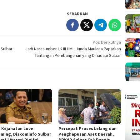
SEBARKAN
Pos berikutnya
Sulbar :
Jadi Narasumber LK III HMI, Junda Maulana Paparkan
Tantangan Pembangunan yang Dihadapi Sulbar
i Kejahatan Love
Percepat Proses Lelang dan
ming, Diskominfo Sulbar
Penghapusan Aset Daerah,
at Literasi Digital
BPKAD Sulbar Cek Randis