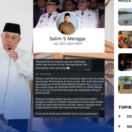
Masy
TOPIK
PE
NA