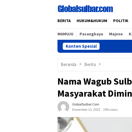
Loncat
ke
konten
BERITA
HUKUM&HUKUM
POLITIK
MAMUJU
Pasangkayu
Majene
K
Konten Spesial
Beranda
Berita
Nama Wagub Sulba
Masyarakat Dimin
GlobalSulbar.com
Desember 13, 2025
294 views