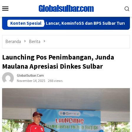
Loncat
Menu
ke
Mobile
konten
26 Berjalan Lancar, KominfoSS dan BPS Sulbar Turun Lapangan
Konten Spesial
Beranda
Berita
Launching Pos Penimbangan, Junda
Maulana Apresiasi Dinkes Sulbar
GlobalSulbar.com
November 14, 2025
266 views