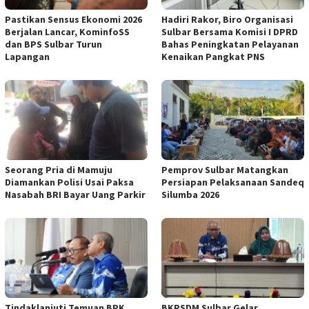
Pastikan Sensus Ekonomi 2026
Hadiri Rakor, Biro Organisasi
Berjalan Lancar, KominfoSS
Sulbar Bersama Komisi I DPRD
dan BPS Sulbar Turun
Bahas Peningkatan Pelayanan
Lapangan
Kenaikan Pangkat PNS
Seorang Pria di Mamuju
Pemprov Sulbar Matangkan
Diamankan Polisi Usai Paksa
Persiapan Pelaksanaan Sandeq
Nasabah BRI Bayar Uang Parkir
Silumba 2026
Tindaklanjuti Temuan BPK,
BKPSDM Sulbar Gelar