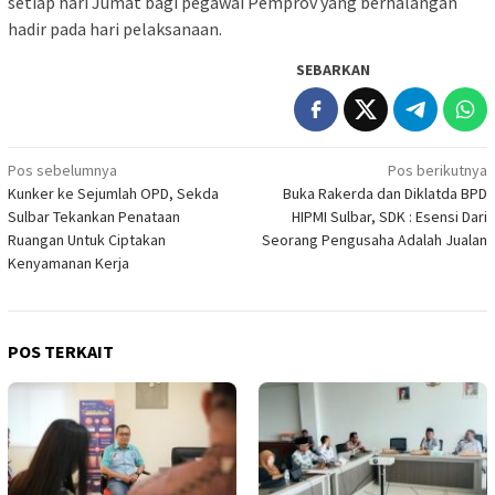
setiap hari Jumat bagi pegawai Pemprov yang berhalangan
hadir pada hari pelaksanaan.
SEBARKAN
Navigasi
Pos sebelumnya
Pos berikutnya
Kunker ke Sejumlah OPD, Sekda
Buka Rakerda dan Diklatda BPD
pos
Sulbar Tekankan Penataan
HIPMI Sulbar, SDK : Esensi Dari
Ruangan Untuk Ciptakan
Seorang Pengusaha Adalah Jualan
Kenyamanan Kerja
POS TERKAIT