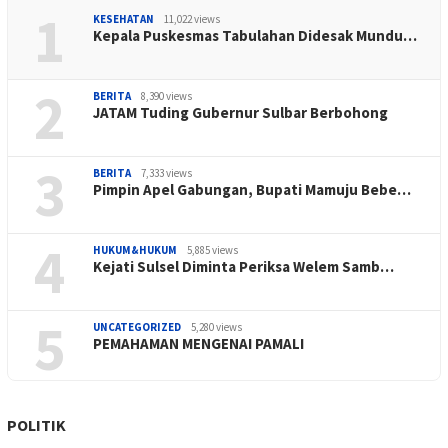
1
KESEHATAN
11,022 views
Kepala Puskesmas Tabulahan Didesak Mundu…
2
BERITA
8,390 views
JATAM Tuding Gubernur Sulbar Berbohong
3
BERITA
7,333 views
Pimpin Apel Gabungan, Bupati Mamuju Bebe…
4
HUKUM&HUKUM
5,885 views
Kejati Sulsel Diminta Periksa Welem Samb…
5
UNCATEGORIZED
5,280 views
PEMAHAMAN MENGENAI PAMALI
POLITIK