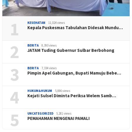
1
KESEHATAN
11,024 views
Kepala Puskesmas Tabulahan Didesak Mundu…
2
BERITA
8,393 views
JATAM Tuding Gubernur Sulbar Berbohong
3
BERITA
7,334 views
Pimpin Apel Gabungan, Bupati Mamuju Bebe…
4
HUKUM&HUKUM
5,886 views
Kejati Sulsel Diminta Periksa Welem Samb…
5
UNCATEGORIZED
5,281 views
PEMAHAMAN MENGENAI PAMALI