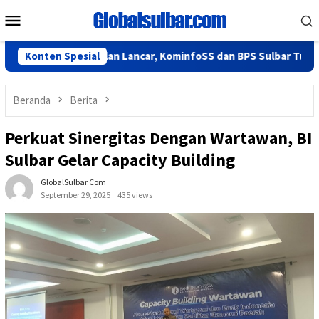
Loncat
Menu
ke
Mobile
konten
i 2026 Berjalan Lancar, KominfoSS dan BPS Sulbar Turun Lapang
Konten Spesial
Beranda
Berita
Perkuat Sinergitas Dengan Wartawan, BI
Sulbar Gelar Capacity Building
GlobalSulbar.com
September 29, 2025
435 views