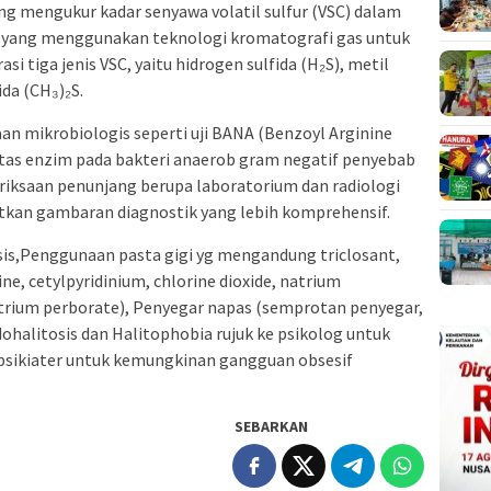
g mengukur kadar senyawa volatil sulfur (VSC) dalam
st yang menggunakan teknologi kromatografi gas untuk
tiga jenis VSC, yaitu hidrogen sulfida (H₂S), metil
da (CH₃)₂S.
aan mikrobiologis seperti uji BANA (Benzoyl Arginine
itas enzim pada bakteri anaerob gram negatif penyebab
riksaan penunjang berupa laboratorium dan radiologi
tkan gambaran diagnostik yang lebih komprehensif.
sis,Penggunaan pasta gigi yg mengandung triclosant,
e, cetylpyridinium, chlorine dioxide, natrium
atrium perborate), Penyegar napas (semprotan penyegar,
ohalitosis dan Halitophobia rujuk ke psikolog untuk
e psikiater untuk kemungkinan gangguan obsesif
SEBARKAN