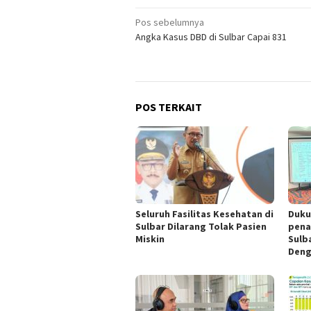
Navigasi
Pos sebelumnya
Angka Kasus DBD di Sulbar Capai 831
pos
POS TERKAIT
Seluruh Fasilitas Kesehatan di
Duku
Sulbar Dilarang Tolak Pasien
pena
Miskin
Sulb
Deng