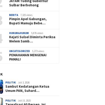
2
JATAM Tuding Gubernur
Sulbar Berbohong
3
BERITA
7,325 views
Pimpin Apel Gabungan,
Bupati Mamuju Bebe…
4
HUKUM&HUKUM
5,876 views
Kejati Sulsel Diminta Periksa
Welem Samb…
5
UNCATEGORIZED
5,273 views
PEMAHAMAN MENGENAI
PAMALI
IK
POLITIK
Juli 3, 2026
Sambut Kedatangan Ketua
Umum PAN, Suhard…
POLITIK
Juli 15, 2025
Terealisasi 60 Persen, Ini