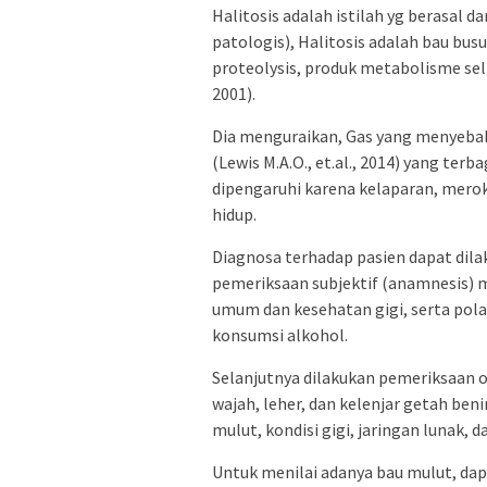
Halitosis adalah istilah yg berasal da
patologis), Halitosis adalah bau bus
proteolysis, produk metabolisme sel
2001).
Dia menguraikan, Gas yang menyebabk
(Lewis M.A.O., et.al., 2014) yang ter
dipengaruhi karena kelaparan, mer
hidup.
Diagnosa terhadap pasien dapat dil
pemeriksaan subjektif (anamnesis) m
umum dan kesehatan gigi, serta pola 
konsumsi alkohol.
Selanjutnya dilakukan pemeriksaan obj
wajah, leher, dan kelenjar getah b
mulut, kondisi gigi, jaringan lunak, da
Untuk menilai adanya bau mulut, dap