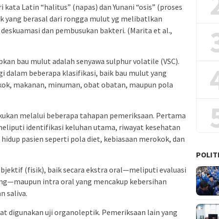
ri kata Latin “halitus” (napas) dan Yunani “osis” (proses
uk yang berasal dari rongga mulut yg melibatlkan
 deskuamasi dan pembusukan bakteri. (Marita et al.,
an bau mulut adalah senyawa sulphur volatile (VSC).
bagi dalam beberapa klasifikasi, baik bau mulut yang
okok, makanan, minuman, obat obatan, maupun pola
akukan melalui beberapa tahapan pemeriksaan. Pertama
eliputi identifikasi keluhan utama, riwayat kesehatan
hidup pasien seperti pola diet, kebiasaan merokok, dan
POLIT
ektif (fisik), baik secara ekstra oral—meliputi evaluasi
ening—maupun intra oral yang mencakup kebersihan
n saliva.
at digunakan uji organoleptik. Pemeriksaan lain yang