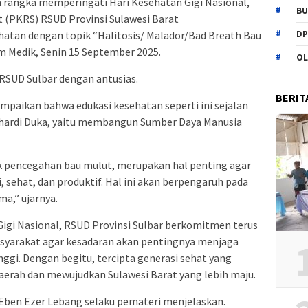
 rangka memperingati Hari Kesehatan Gigi Nasional,
BU
(PKRS) RSUD Provinsi Sulawesi Barat
DP
atan dengan topik “Halitosis/ Malador/Bad Breath Bau
m Medik, Senin 15 September 2025.
OL
 RSUD Sulbar dengan antusias.
BERIT
mpaikan bahwa edukasi kesehatan seperti ini sejalan
Suhardi Duka, yaitu membangun Sumber Daya Manusia
k pencegahan bau mulut, merupakan hal penting agar
, sehat, dan produktif. Hal ini akan berpengaruh pada
a,” ujarnya.
gi Nasional, RSUD Provinsi Sulbar berkomitmen terus
syarakat agar kesadaran akan pentingnya menjaga
ggi. Dengan begitu, tercipta generasi sehat yang
ah dan mewujudkan Sulawesi Barat yang lebih maju.
g.Eben Ezer Lebang selaku pemateri menjelaskan.