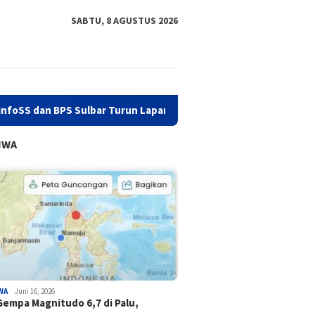
SABTU, 8 AGUSTUS 2026
 Sulbar Turun Lapangan
Hadiri Rakor, Biro Organisasi S
IWA
WA
Juni 16, 2026
Gempa Magnitudo 6,7 di Palu,