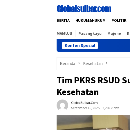
Loncat
ke
konten
BERITA
HUKUM&HUKUM
POLITIK
MAMUJU
Pasangkayu
Majene
K
Konten Spesial
Pa
Beranda
Kesehatan
Tim PKRS RSUD Su
Kesehatan
GlobalSulbar.com
September 15, 2025
2,282 views