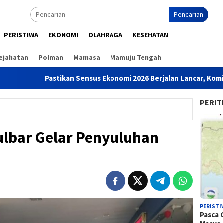
Pencarian
PERISTIWA
EKONOMI
OLAHRAGA
KESEHATAN
ejahatan
Polman
Mamasa
Mamuju Tengah
stikan Sensus Ekonomi 2026 Berjalan Lancar, KominfoSS dan BPS
PERIT
lbar Gelar Penyuluhan
PERISTI
Pasca 