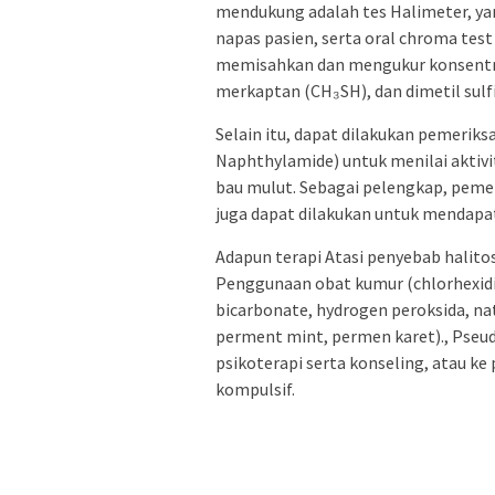
mendukung adalah tes Halimeter, yan
napas pasien, serta oral chroma te
memisahkan dan mengukur konsentrasi 
merkaptan (CH₃SH), dan dimetil sulfi
Selain itu, dapat dilakukan pemeriks
Naphthylamide) untuk menilai aktiv
bau mulut. Sebagai pelengkap, peme
juga dapat dilakukan untuk mendapa
Adapun terapi Atasi penyebab halito
Penggunaan obat kumur (chlorhexidin
bicarbonate, hydrogen peroksida, n
perment mint, permen karet)., Pseud
psikoterapi serta konseling, atau k
kompulsif.