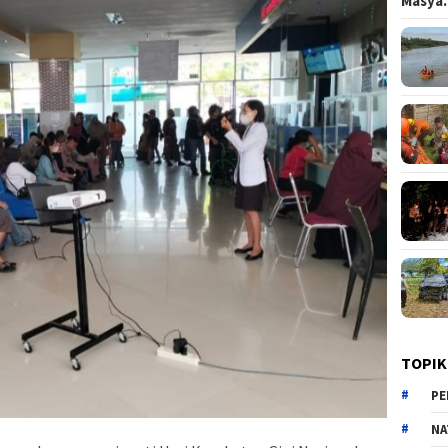
Masy
TOPIK
PE
NA