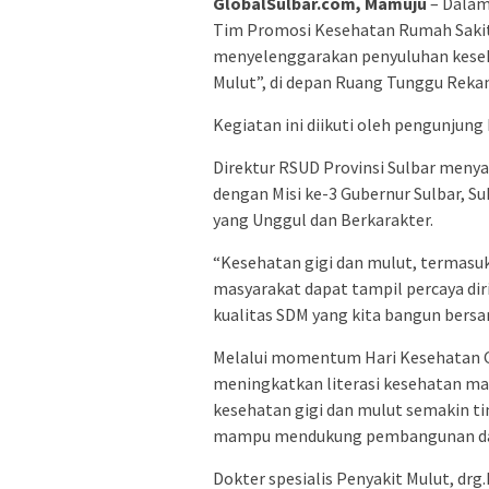
GlobalSulbar.com, Mamuju
– Dalam
Tim Promosi Kesehatan Rumah Sakit 
menyelenggarakan penyuluhan keseh
Mulut”, di depan Ruang Tunggu Reka
Kegiatan ini diikuti oleh pengunjung
Direktur RSUD Provinsi Sulbar menya
dengan Misi ke-3 Gubernur Sulbar, 
yang Unggul dan Berkarakter.
“Kesehatan gigi dan mulut, termasu
masyarakat dapat tampil percaya diri
kualitas SDM yang kita bangun bersam
Melalui momentum Hari Kesehatan Gi
meningkatkan literasi kesehatan ma
kesehatan gigi dan mulut semakin tin
mampu mendukung pembangunan daer
Dokter spesialis Penyakit Mulut, dr