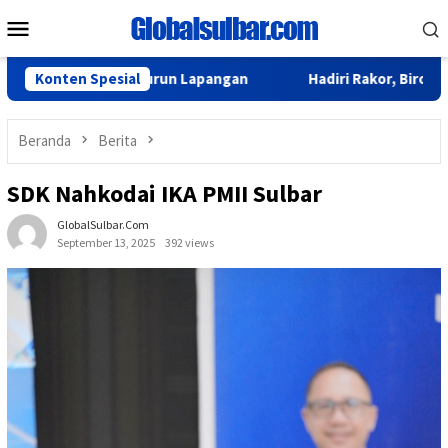
Loncat
Menu
ke
Mobile
konten
BPS Sulbar Turun Lapangan
Konten Spesial
Hadiri Rakor, Biro Organisas
Beranda
Berita
SDK Nahkodai IKA PMII Sulbar
GlobalSulbar.com
September 13, 2025
392 views