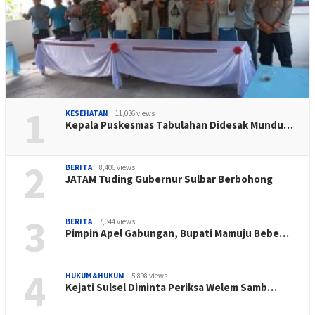
1
KESEHATAN
11,036 views
Kepala Puskesmas Tabulahan Didesak Mundu…
2
BERITA
8,406 views
JATAM Tuding Gubernur Sulbar Berbohong
3
BERITA
7,344 views
Pimpin Apel Gabungan, Bupati Mamuju Bebe…
4
HUKUM&HUKUM
5,898 views
Kejati Sulsel Diminta Periksa Welem Samb…