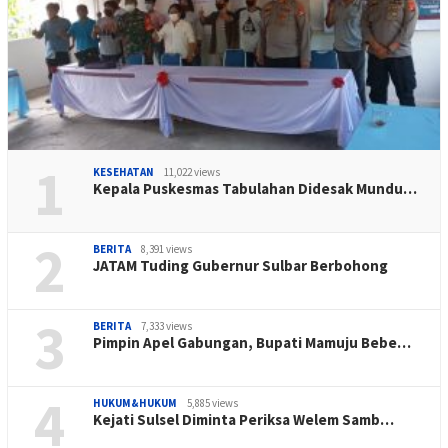
1
KESEHATAN
11,022 views
Kepala Puskesmas Tabulahan Didesak Mundu…
2
BERITA
8,391 views
JATAM Tuding Gubernur Sulbar Berbohong
3
BERITA
7,333 views
Pimpin Apel Gabungan, Bupati Mamuju Bebe…
4
HUKUM&HUKUM
5,885 views
Kejati Sulsel Diminta Periksa Welem Samb…