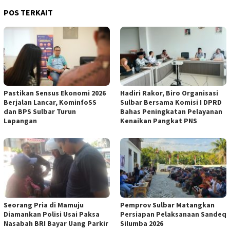
POS TERKAIT
Pastikan Sensus Ekonomi 2026
Hadiri Rakor, Biro Organisasi
Berjalan Lancar, KominfoSS
Sulbar Bersama Komisi I DPRD
dan BPS Sulbar Turun
Bahas Peningkatan Pelayanan
Lapangan
Kenaikan Pangkat PNS
Seorang Pria di Mamuju
Pemprov Sulbar Matangkan
Diamankan Polisi Usai Paksa
Persiapan Pelaksanaan Sandeq
Nasabah BRI Bayar Uang Parkir
Silumba 2026