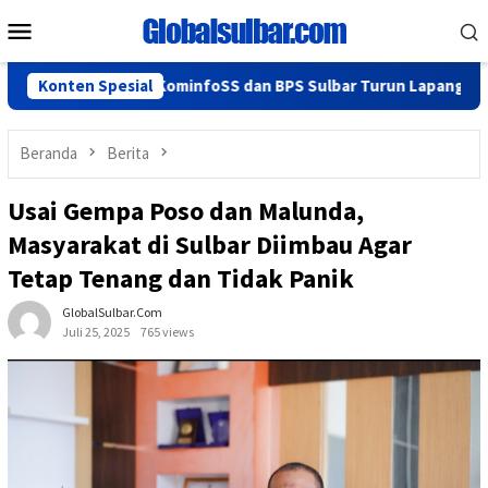
Loncat
Menu
ke
Mobile
konten
alan Lancar, KominfoSS dan BPS Sulbar Turun Lapangan
Konten Spesial
H
Beranda
Berita
Usai Gempa Poso dan Malunda,
Masyarakat di Sulbar Diimbau Agar
Tetap Tenang dan Tidak Panik
GlobalSulbar.com
Juli 25, 2025
765 views