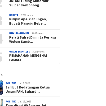
2
JATAM Tuding Gubernur
Sulbar Berbohong
3
BERITA
7,298 views
Pimpin Apel Gabungan,
Bupati Mamuju Bebe…
4
HUKUM&HUKUM
5,847 views
Kejati Sulsel Diminta Periksa
Welem Samb…
5
UNCATEGORIZED
5,245 views
PEMAHAMAN MENGENAI
PAMALI
IK
POLITIK
Juli 3, 2026
Sambut Kedatangan Ketua
Umum PAN, Suhard…
POLITIK
Juli 15, 2025
Terealisasi 60 Persen, Ini