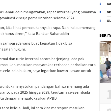
BU
iar Baharuddin mengatakan, rapat internal yang pihaknya
DP
ngevaluasi kinerja pemerintahan selama 2024.
OL
an, kita lihat pemasukannya berapa. Nah, kalau memang
ed) harus direm,” kata Bahtiar Baharuddin.
BERIT
an sampai ada yang buat kegiatan tidak bisa
masalah hukum.
nal dan rutin internal secara berjenjang, ada pak
t masukan-masukan masyarakat terhadap perbaikan tata
am cela-cela hukum, saya ingatkan kawan-kawan untuk
 juga untuk menyatukan pandangan bahwa memang ada
bianto pada 2025 hingga 2029, terutama swasembada
itu dengan mengalokasikan APBD.
n tata kelola. Jadi, ini cara kita merespon masukan