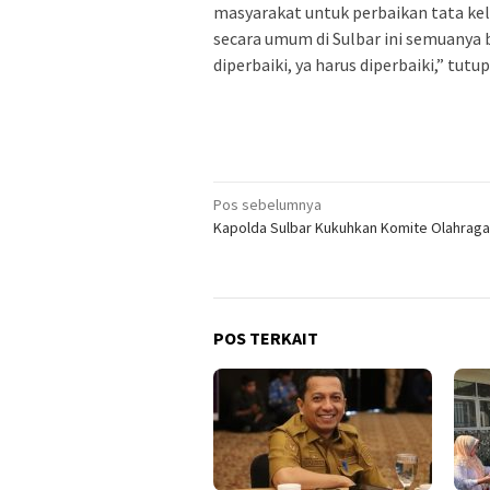
masyarakat untuk perbaikan tata kel
secara umum di Sulbar ini semuanya be
diperbaiki, ya harus diperbaiki,” tutu
Navigasi
Pos sebelumnya
Kapolda Sulbar Kukuhkan Komite Olahraga 
pos
POS TERKAIT