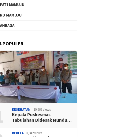
PATI MAMUJU
RD MAMUJU
AHRAGA
A POPULER
1
KESEHATAN
10,969 views
Kepala Puskesmas
Tabulahan Didesak Mundu…
BERITA
8,342 views