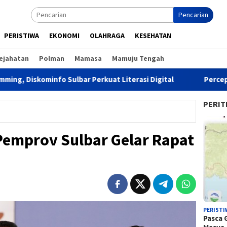
Pencarian
PERISTIWA
EKONOMI
OLAHRAGA
KESEHATAN
ejahatan
Polman
Mamasa
Mamuju Tengah
minfo Sulbar Perkuat Literasi Digital
Percepat Proses L
PERIT
 Pemprov Sulbar Gelar Rapat
PERISTI
Pasca 