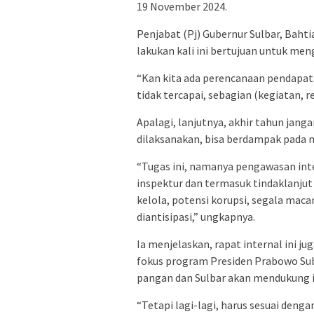
19 November 2024.
Penjabat (Pj) Gubernur Sulbar, Baht
lakukan kali ini bertujuan untuk me
“Kan kita ada perencanaan pendapat
tidak tercapai, sebagian (kegiatan, r
Apalagi, lanjutnya, akhir tahun jang
dilaksanakan, bisa berdampak pada 
“Tugas ini, namanya pengawasan inter
inspektur dan termasuk tindaklanju
kelola, potensi korupsi, segala mac
diantisipasi,” ungkapnya.
Ia menjelaskan, rapat internal ini
fokus program Presiden Prabowo Su
pangan dan Sulbar akan mendukung 
“Tetapi lagi-lagi, harus sesuai denga