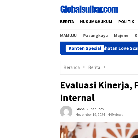
Loncat
ke
konten
BERITA
HUKUM&HUKUM
POLITIK
MAMUJU
Pasangkayu
Majene
K
Atasi Kejahatan Love Scamming, Disko
Konten Spesial
Beranda
Berita
Evaluasi Kinerja,
Internal
GlobalSulbar.com
November 19, 2024
449 views