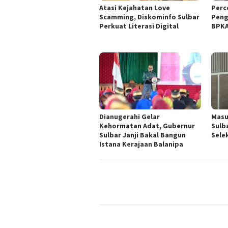
Atasi Kejahatan Love
Perc
Scamming, Diskominfo Sulbar
Peng
Perkuat Literasi Digital
BPKA
Dianugerahi Gelar
Masu
Kehormatan Adat, Gubernur
Sulb
Sulbar Janji Bakal Bangun
Sele
Istana Kerajaan Balanipa