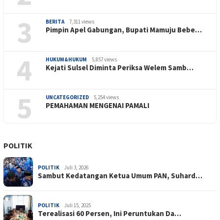
3
BERITA
7,311 views
Pimpin Apel Gabungan, Bupati Mamuju Bebe…
4
HUKUM&HUKUM
5,857 views
Kejati Sulsel Diminta Periksa Welem Samb…
5
UNCATEGORIZED
5,254 views
PEMAHAMAN MENGENAI PAMALI
POLITIK
POLITIK
Juli 3, 2026
Sambut Kedatangan Ketua Umum PAN, Suhard…
POLITIK
Juli 15, 2025
Terealisasi 60 Persen, Ini Peruntukan Da…