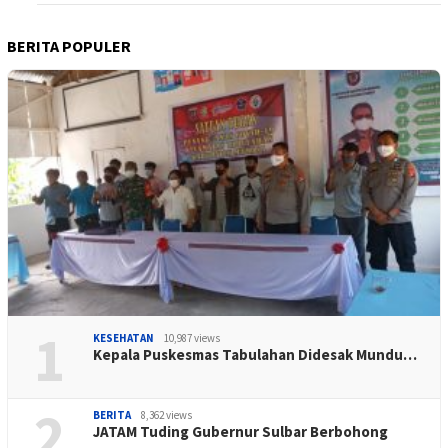
BERITA POPULER
1
KESEHATAN
10,987 views
Kepala Puskesmas Tabulahan Didesak Mundu…
2
BERITA
8,362 views
JATAM Tuding Gubernur Sulbar Berbohong