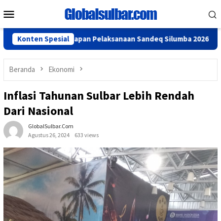
Loncat
Menu
ke
Mobile
konten
gkan Persiapan Pelaksanaan Sandeq Silumba 2026
Konten Spesial
Tinda
Beranda
Ekonomi
Inflasi Tahunan Sulbar Lebih Rendah
Dari Nasional
GlobalSulbar.com
Agustus 26, 2024
633 views