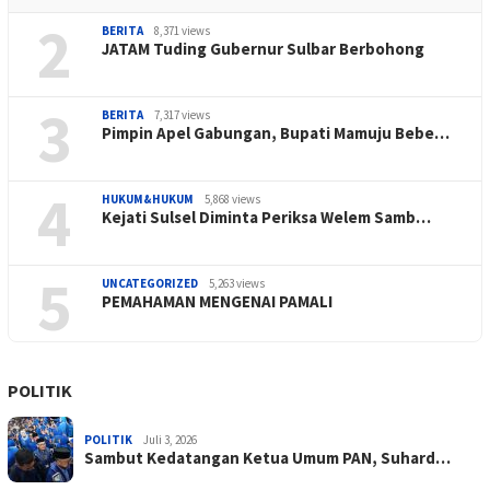
2
BERITA
8,371 views
JATAM Tuding Gubernur Sulbar Berbohong
3
BERITA
7,317 views
Pimpin Apel Gabungan, Bupati Mamuju Bebe…
4
HUKUM&HUKUM
5,868 views
Kejati Sulsel Diminta Periksa Welem Samb…
5
UNCATEGORIZED
5,263 views
PEMAHAMAN MENGENAI PAMALI
POLITIK
POLITIK
Juli 3, 2026
Sambut Kedatangan Ketua Umum PAN, Suhard…