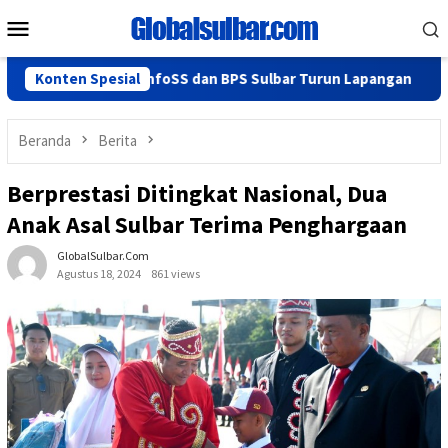
Loncat
Menu
ke
Mobile
konten
Lancar, KominfoSS dan BPS Sulbar Turun Lapangan
Konten Spesial
Hadir
Beranda
Berita
Berprestasi Ditingkat Nasional, Dua
Anak Asal Sulbar Terima Penghargaan
GlobalSulbar.com
Agustus 18, 2024
861 views