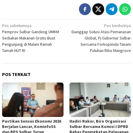
Navigasi
Pos sebelumnya
Pos berikutnya
Pemprov Sulbar Gandeng UMKM
Dianggap Solusi Atasi Pemanasan
pos
Sediakan Makanan Gratis Buat
Global, Pj Gubernur Sulbar
Pengunjung di Malam Ramah
bersama Forkopimda Tanam
Tamah HUT RI
Puluhan Ribu Mangrove
POS TERKAIT
Pastikan Sensus Ekonomi 2026
Hadiri Rakor, Biro Organisasi
Berjalan Lancar, KominfoSS
Sulbar Bersama Komisi I DPRD
dan BPS Sulbar Turun
Bahas Peningkatan Pelayanan