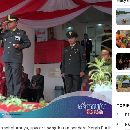
Masy
TOPIK
PE
NA
ah sebelumnya, upacara pengibaran bendera Merah Putih