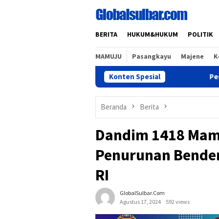
Loncat
ke
konten
BERITA
HUKUM&HUKUM
POLITIK
MAMUJU
Pasangkayu
Majene
K
Konten Spesial
Percepat Proses
Beranda
Berita
Dandim 1418 Mam
Penurunan Bende
RI
GlobalSulbar.com
Agustus 17, 2024
592 views