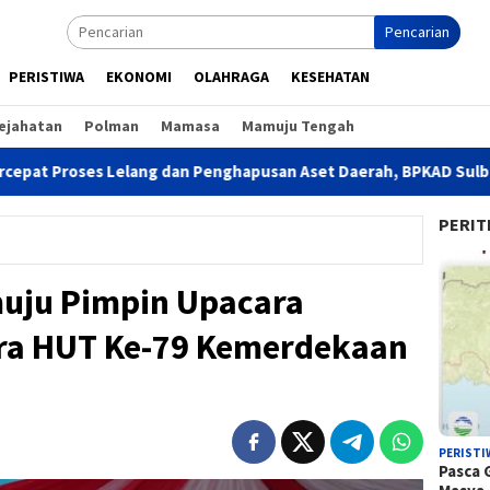
Pencarian
PERISTIWA
EKONOMI
OLAHRAGA
KESEHATAN
ejahatan
Polman
Mamasa
Mamuju Tengah
 Lelang dan Penghapusan Aset Daerah, BPKAD Sulbar Cek Randis
PERIT
uju Pimpin Upacara
ra HUT Ke-79 Kemerdekaan
PERISTI
Pasca 