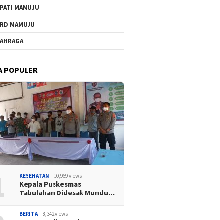
PATI MAMUJU
RD MAMUJU
AHRAGA
A POPULER
1
KESEHATAN
10,969 views
Kepala Puskesmas
Tabulahan Didesak Mundu…
BERITA
8,342 views