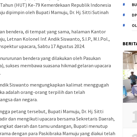
 Tahun (HUT) Ke-79 Kemerdekaan Republik Indonesia
BU
 dipimpin oleh Bupati Mamuju, Dr. Hj. Sitti Sutinah
DP
OL
nan bendera, di tempat yang sama, halaman Kantor
Letnan Kolonel Inf. Andik Siswanto, S.I.P., M.I.Pol.,
BERIT
inspektur upacara, Sabtu 17 Agustus 2024.
enururunan bendera yang dilakukan oleh Pasukan
a), sukses membawa suasana hikmad gelaran upacara
.
a, Andik Siswanto mengungkapkan kalimat menggugah
a adalah orang-orang terpilih dan telah
angsa dan negara.
gga petang tersebut, Bupati Mamuju, Dr. Hj. Sitti
 hadir dan mengikuti upacara bersama Sekretaris Daerah,
erangkat daerah dan tamu undangan, Bupati menutup
rama dengan para Paskibraka Mamuju yang diakui telah