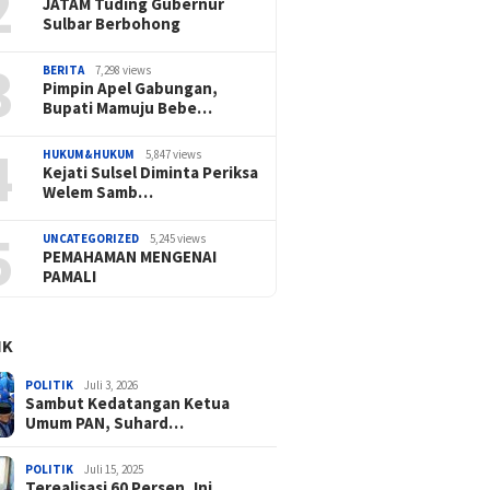
2
JATAM Tuding Gubernur
Sulbar Berbohong
3
BERITA
7,298 views
Pimpin Apel Gabungan,
Bupati Mamuju Bebe…
4
HUKUM&HUKUM
5,847 views
Kejati Sulsel Diminta Periksa
Welem Samb…
5
UNCATEGORIZED
5,245 views
PEMAHAMAN MENGENAI
PAMALI
IK
POLITIK
Juli 3, 2026
Sambut Kedatangan Ketua
Umum PAN, Suhard…
POLITIK
Juli 15, 2025
Terealisasi 60 Persen, Ini