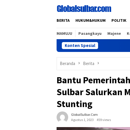
Loncat
ke
konten
BERITA
HUKUM&HUKUM
POLITIK
MAMUJU
Pasangkayu
Majene
K
Konten Spesial
Past
Beranda
Berita
Bantu Pemerintah
Sulbar Salurkan 
Stunting
GlobalSulbar.com
Agustus 1, 2023
459 views