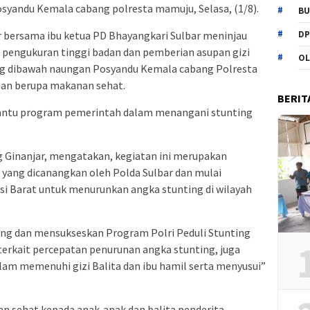
syandu Kemala cabang polresta mamuju, Selasa, (1/8).
BU
DP
r bersama ibu ketua PD Bhayangkari Sulbar meninjau
pengukuran tinggi badan dan pemberian asupan gizi
OL
ng dibawah naungan Posyandu Kemala cabang Polresta
an berupa makanan sehat.
BERIT
antu program pemerintah dalam menangani stunting
ng Ginanjar, mengatakan, kegiatan ini merupakan
) yang dicanangkan oleh Polda Sulbar dan mulai
esi Barat untuk menurunkan angka stunting di wilayah
ng dan mensukseskan Program Polri Peduli Stunting
terkait percepatan penurunan angka stunting, juga
alam memenuhi gizi Balita dan ibu hamil serta menyusui”
 sehat kepada anak-anak dan balita penderita