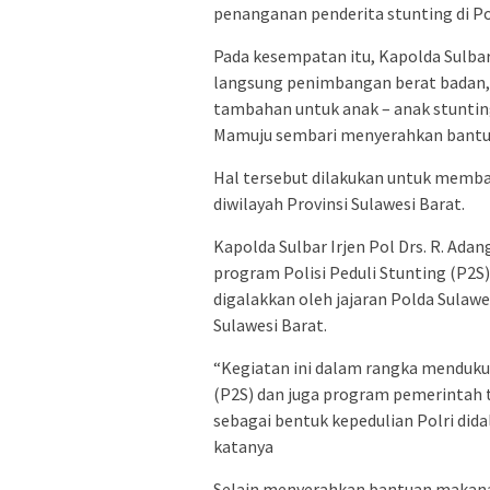
penanganan penderita stunting di Po
Pada kesempatan itu, Kapolda Sulba
langsung penimbangan berat badan, 
tambahan untuk anak – anak stunti
Mamuju sembari menyerahkan bantu
Hal tersebut dilakukan untuk memb
diwilayah Provinsi Sulawesi Barat.
Kapolda Sulbar Irjen Pol Drs. R. Ada
program Polisi Peduli Stunting (P2S
digalakkan oleh jajaran Polda Sulaw
Sulawesi Barat.
“Kegiatan ini dalam rangka menduku
(P2S) dan juga program pemerintah 
sebagai bentuk kepedulian Polri did
katanya
Selain menyerahkan bantuan makanan