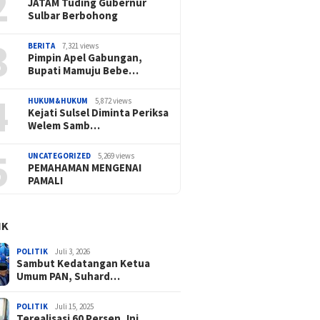
2
JATAM Tuding Gubernur
Sulbar Berbohong
3
BERITA
7,321 views
Pimpin Apel Gabungan,
Bupati Mamuju Bebe…
4
HUKUM&HUKUM
5,872 views
Kejati Sulsel Diminta Periksa
Welem Samb…
5
UNCATEGORIZED
5,269 views
PEMAHAMAN MENGENAI
PAMALI
IK
POLITIK
Juli 3, 2026
Sambut Kedatangan Ketua
Umum PAN, Suhard…
POLITIK
Juli 15, 2025
Terealisasi 60 Persen, Ini