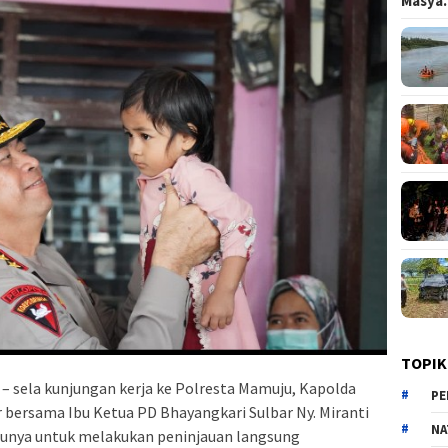
Masy
TOPIK
 – sela kunjungan kerja ke Polresta Mamuju, Kapolda
PE
ar bersama Ibu Ketua PD Bhayangkari Sulbar Ny. Miranti
NA
unya untuk melakukan peninjauan langsung