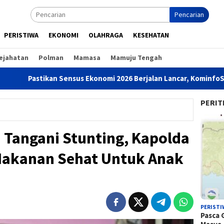
Pencarian
PERISTIWA
EKONOMI
OLAHRAGA
KESEHATAN
ejahatan
Polman
Mamasa
Mamuju Tengah
ikan Sensus Ekonomi 2026 Berjalan Lancar, KominfoSS dan BPS S
PERIT
 Tangani Stunting, Kapolda
Makanan Sehat Untuk Anak
PERISTI
Pasca 