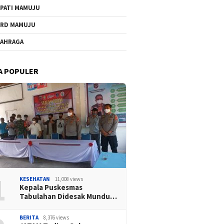
PATI MAMUJU
RD MAMUJU
AHRAGA
A POPULER
1
KESEHATAN
11,008 views
Kepala Puskesmas
Tabulahan Didesak Mundu…
BERITA
8,376 views