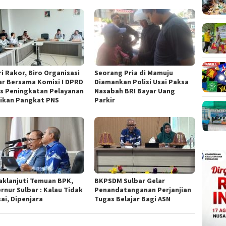
ri Rakor, Biro Organisasi
Seorang Pria di Mamuju
ar Bersama Komisi I DPRD
Diamankan Polisi Usai Paksa
s Peningkatan Pelayanan
Nasabah BRI Bayar Uang
ikan Pangkat PNS
Parkir
aklanjuti Temuan BPK,
BKPSDM Sulbar Gelar
rnur Sulbar : Kalau Tidak
Penandatanganan Perjanjian
ai, Dipenjara
Tugas Belajar Bagi ASN