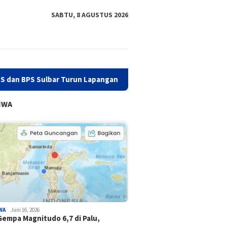
SABTU, 8 AGUSTUS 2026
ulbar Turun Lapangan
Hadiri Rakor, Biro Organisasi Sulb
IWA
WA
Juni 16, 2026
Gempa Magnitudo 6,7 di Palu,