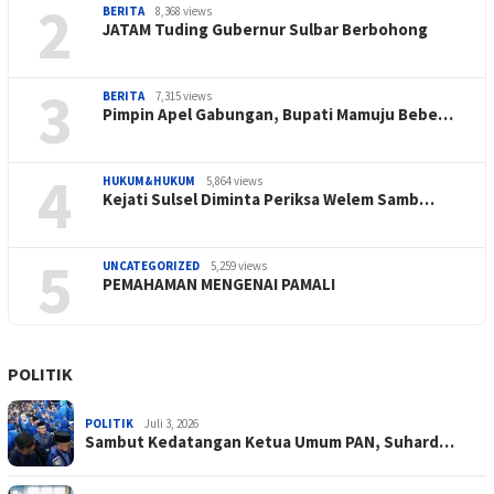
2
BERITA
8,368 views
JATAM Tuding Gubernur Sulbar Berbohong
3
BERITA
7,315 views
Pimpin Apel Gabungan, Bupati Mamuju Bebe…
4
HUKUM&HUKUM
5,864 views
Kejati Sulsel Diminta Periksa Welem Samb…
5
UNCATEGORIZED
5,259 views
PEMAHAMAN MENGENAI PAMALI
POLITIK
POLITIK
Juli 3, 2026
Sambut Kedatangan Ketua Umum PAN, Suhard…