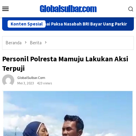
Loncat
Menu
ke
Mobile
konten
an Polisi Usai Paksa Nasabah BRI Bayar Uang Parkir
Konten Spesial
Pempr
Beranda
Berita
Personil Polresta Mamuju Lakukan Aksi
Terpuji
GlobalSulbar.com
Mei 3, 2023
423 views