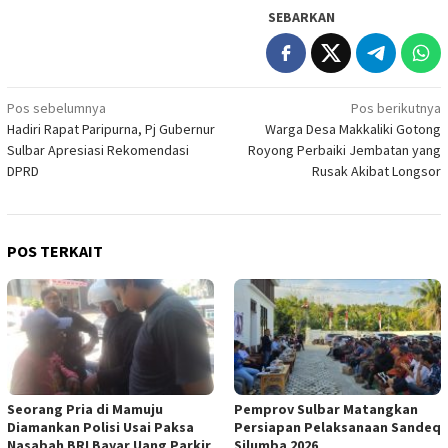
SEBARKAN
Navigasi
Pos sebelumnya
Pos berikutnya
Hadiri Rapat Paripurna, Pj Gubernur
Warga Desa Makkaliki Gotong
pos
Sulbar Apresiasi Rekomendasi
Royong Perbaiki Jembatan yang
DPRD
Rusak Akibat Longsor
POS TERKAIT
Seorang Pria di Mamuju
Pemprov Sulbar Matangkan
Diamankan Polisi Usai Paksa
Persiapan Pelaksanaan Sandeq
Nasabah BRI Bayar Uang Parkir
Silumba 2026