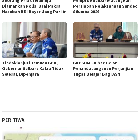
Seorang Pria di Mamuju
Pemprov Sulbar Matangkan
Diamankan Polisi Usai Paksa
Persiapan Pelaksanaan Sandeq
Nasabah BRI Bayar Uang Parkir
Silumba 2026
Tindaklanjuti Temuan BPK,
BKPSDM Sulbar Gelar
Gubernur Sulbar : Kalau Tidak
Penandatanganan Perjanjian
Selesai, Dipenjara
Tugas Belajar Bagi ASN
PERITIWA