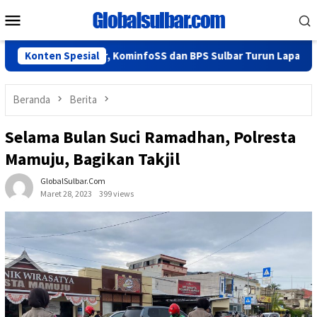
Loncat
Menu
ke
Mobile
konten
Berjalan Lancar, KominfoSS dan BPS Sulbar Turun Lapangan
Konten Spesial
Beranda
Berita
Selama Bulan Suci Ramadhan, Polresta
Mamuju, Bagikan Takjil
GlobalSulbar.com
Maret 28, 2023
399 views