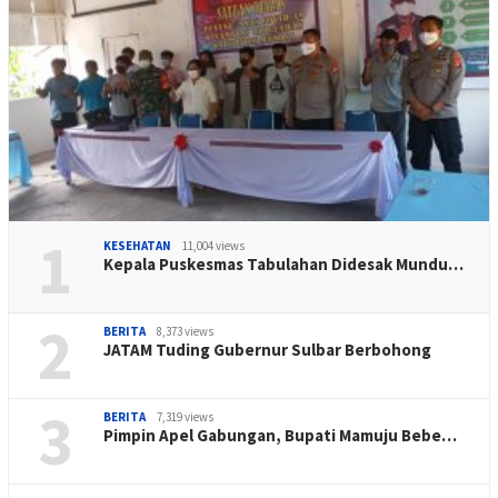
1
KESEHATAN
11,004 views
Kepala Puskesmas Tabulahan Didesak Mundu…
2
BERITA
8,373 views
JATAM Tuding Gubernur Sulbar Berbohong
3
BERITA
7,319 views
Pimpin Apel Gabungan, Bupati Mamuju Bebe…