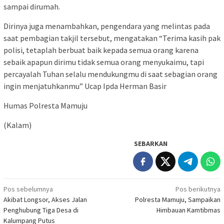
sampai dirumah.
Dirinya juga menambahkan, pengendara yang melintas pada
saat pembagian takjil tersebut, mengatakan “Terima kasih pak
polisi, tetaplah berbuat baik kepada semua orang karena
sebaik apapun dirimu tidak semua orang menyukaimu, tapi
percayalah Tuhan selalu mendukungmu di saat sebagian orang
ingin menjatuhkanmu” Ucap Ipda Herman Basir
Humas Polresta Mamuju
(Kalam)
SEBARKAN
Navigasi
Pos sebelumnya
Pos berikutnya
Akibat Longsor, Akses Jalan
Polresta Mamuju, Sampaikan
pos
Penghubung Tiga Desa di
Himbauan Kamtibmas
Kalumpang Putus