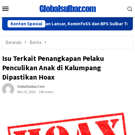
Loncat
Menu
ke
Mobile
konten
mi 2026 Berjalan Lancar, KominfoSS dan BPS Sulbar Turun Lapan
Konten Spesial
Beranda
Berita
Isu Terkait Penangkapan Pelaku
Penculikan Anak di Kalumpang
Dipastikan Hoax
GlobalSulbar.com
Mei 25, 2026
196 views