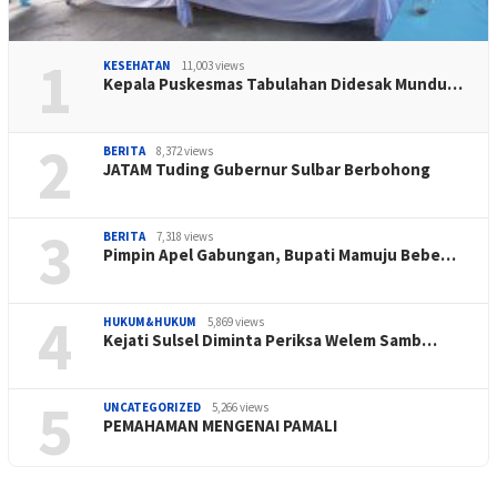
1
KESEHATAN
11,003 views
Kepala Puskesmas Tabulahan Didesak Mundu…
2
BERITA
8,372 views
JATAM Tuding Gubernur Sulbar Berbohong
3
BERITA
7,318 views
Pimpin Apel Gabungan, Bupati Mamuju Bebe…
4
HUKUM&HUKUM
5,869 views
Kejati Sulsel Diminta Periksa Welem Samb…
5
UNCATEGORIZED
5,266 views
PEMAHAMAN MENGENAI PAMALI