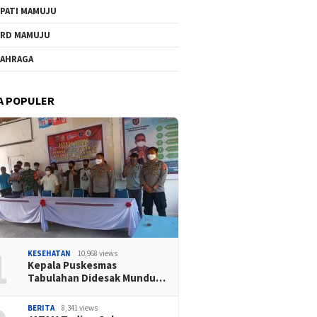
PATI MAMUJU
RD MAMUJU
AHRAGA
A POPULER
1
KESEHATAN
10,968 views
Kepala Puskesmas
Tabulahan Didesak Mundu…
BERITA
8,341 views