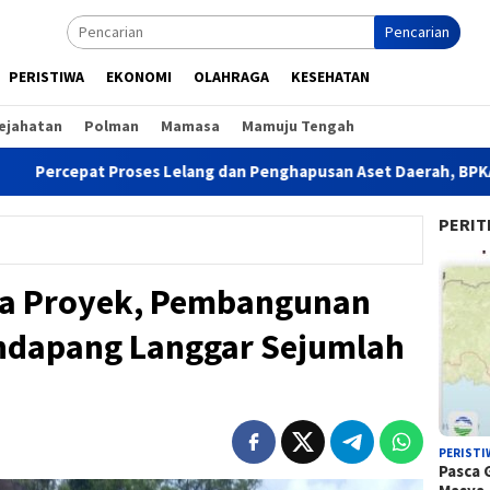
Pencarian
PERISTIWA
EKONOMI
OLAHRAGA
KESEHATAN
ejahatan
Polman
Mamasa
Mamuju Tengah
es Lelang dan Penghapusan Aset Daerah, BPKAD Sulbar Cek Rand
PERIT
a Proyek, Pembangunan
ndapang Langgar Sejumlah
PERISTI
Pasca 