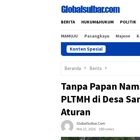
Loncat
ke
konten
BERITA
HUKUM&HUKUM
POLITIK
MAMUJU
Pasangkayu
Majene
K
Konten Spesial
Percepat Pros
Beranda
Berita
Tanpa Papan Nam
PLTMH di Desa Sa
Aturan
GlobalSulbar.com
Mei 23, 2026
380 views