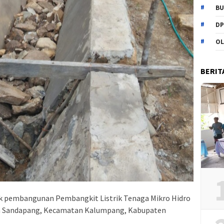
BU
DP
OL
BERIT
k pembangunan Pembangkit Listrik Tenaga Mikro Hidro
sa Sandapang, Kecamatan Kalumpang, Kabupaten