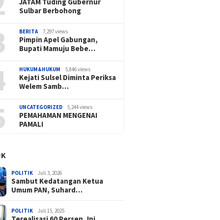
2
JATAM Tuding Gubernur
Sulbar Berbohong
3
BERITA
7,297 views
Pimpin Apel Gabungan,
Bupati Mamuju Bebe…
4
HUKUM&HUKUM
5,846 views
Kejati Sulsel Diminta Periksa
Welem Samb…
5
UNCATEGORIZED
5,244 views
PEMAHAMAN MENGENAI
PAMALI
IK
POLITIK
Juli 3, 2026
Sambut Kedatangan Ketua
Umum PAN, Suhard…
POLITIK
Juli 15, 2025
Terealisasi 60 Persen, Ini