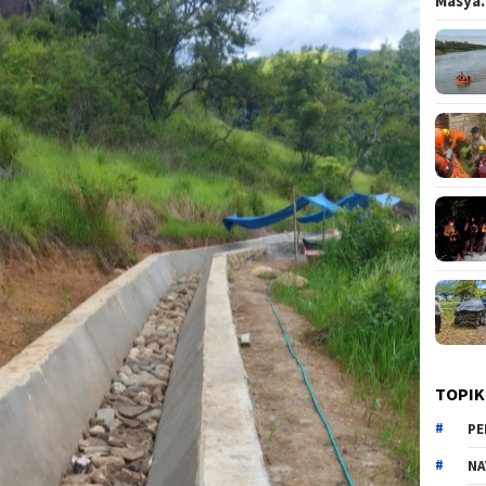
Masy
TOPIK
PE
NA