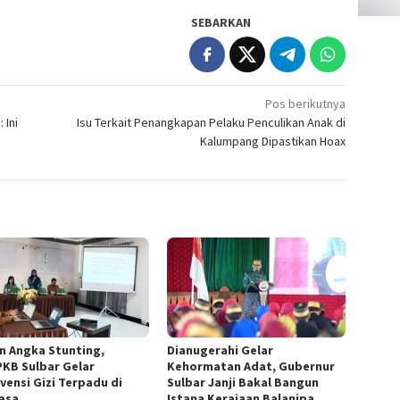
SEBARKAN
Pos berikutnya
 Ini
Isu Terkait Penangkapan Pelaku Penculikan Anak di
Kalumpang Dipastikan Hoax
n Angka Stunting,
Dianugerahi Gelar
KB Sulbar Gelar
Kehormatan Adat, Gubernur
vensi Gizi Terpadu di
Sulbar Janji Bakal Bangun
asa
Istana Kerajaan Balanipa