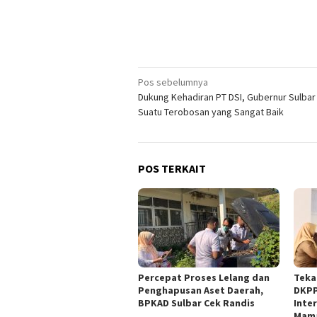
Navigasi
Pos sebelumnya
Dukung Kehadiran PT DSI, Gubernur Sulbar :
pos
Suatu Terobosan yang Sangat Baik
POS TERKAIT
Percepat Proses Lelang dan
Teka
Penghapusan Aset Daerah,
DKPP
BPKAD Sulbar Cek Randis
Inter
Mam