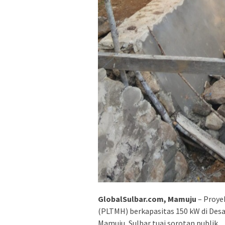
GlobalSulbar.com, Mamuju
– Proye
(PLTMH) berkapasitas 150 kW di De
Mamuju, Sulbar tuai sorotan publik.