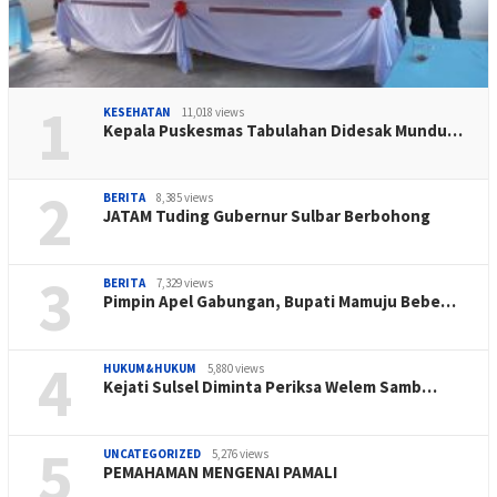
1
KESEHATAN
11,018 views
Kepala Puskesmas Tabulahan Didesak Mundu…
2
BERITA
8,385 views
JATAM Tuding Gubernur Sulbar Berbohong
3
BERITA
7,329 views
Pimpin Apel Gabungan, Bupati Mamuju Bebe…
4
HUKUM&HUKUM
5,880 views
Kejati Sulsel Diminta Periksa Welem Samb…
5
UNCATEGORIZED
5,276 views
PEMAHAMAN MENGENAI PAMALI