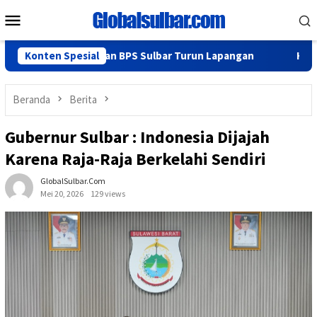
Loncat
Menu
ke
Mobile
konten
 KominfoSS dan BPS Sulbar Turun Lapangan
Konten Spesial
Hadiri Rakor, 
Beranda
Berita
Gubernur Sulbar : Indonesia Dijajah
Karena Raja-Raja Berkelahi Sendiri
GlobalSulbar.com
Mei 20, 2026
129 views