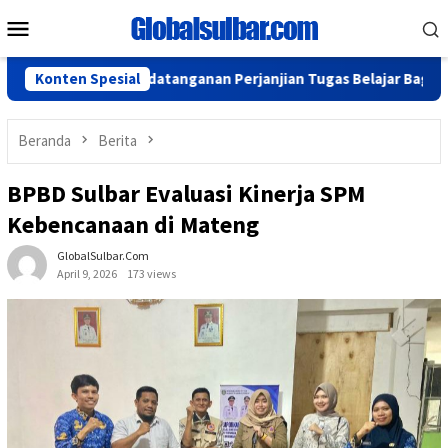
Loncat
Menu
ke
Mobile
konten
elar Penandatanganan Perjanjian Tugas Belajar Bagi ASN
Konten Spesial
Beranda
Berita
BPBD Sulbar Evaluasi Kinerja SPM
Kebencanaan di Mateng
GlobalSulbar.com
April 9, 2026
173 views