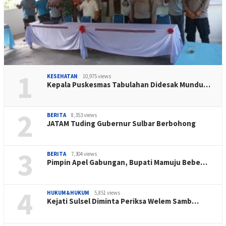
1
KESEHATAN
10,975 views
Kepala Puskesmas Tabulahan Didesak Mundu…
2
BERITA
8,353 views
JATAM Tuding Gubernur Sulbar Berbohong
3
BERITA
7,304 views
Pimpin Apel Gabungan, Bupati Mamuju Bebe…
4
HUKUM&HUKUM
5,851 views
Kejati Sulsel Diminta Periksa Welem Samb…