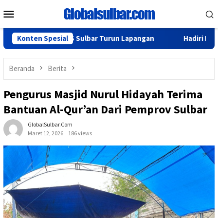
Loncat
Menu
ke
Mobile
konten
oSS dan BPS Sulbar Turun Lapangan
Konten Spesial
Hadiri Rakor, Biro O
Beranda
Berita
Pengurus Masjid Nurul Hidayah Terima
Bantuan Al-Qur’an Dari Pemprov Sulbar
GlobalSulbar.com
Maret 12, 2026
186 views