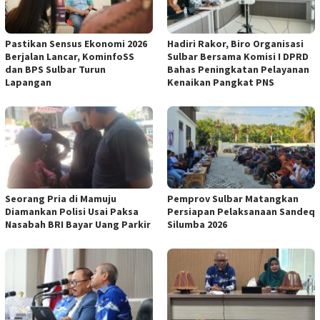
Pastikan Sensus Ekonomi 2026
Hadiri Rakor, Biro Organisasi
Berjalan Lancar, KominfoSS
Sulbar Bersama Komisi I DPRD
dan BPS Sulbar Turun
Bahas Peningkatan Pelayanan
Lapangan
Kenaikan Pangkat PNS
Seorang Pria di Mamuju
Pemprov Sulbar Matangkan
Diamankan Polisi Usai Paksa
Persiapan Pelaksanaan Sandeq
Nasabah BRI Bayar Uang Parkir
Silumba 2026