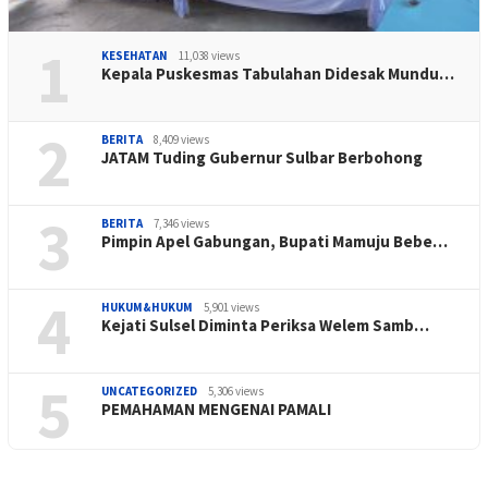
1
KESEHATAN
11,038 views
Kepala Puskesmas Tabulahan Didesak Mundu…
2
BERITA
8,409 views
JATAM Tuding Gubernur Sulbar Berbohong
3
BERITA
7,346 views
Pimpin Apel Gabungan, Bupati Mamuju Bebe…
4
HUKUM&HUKUM
5,901 views
Kejati Sulsel Diminta Periksa Welem Samb…
5
UNCATEGORIZED
5,306 views
PEMAHAMAN MENGENAI PAMALI