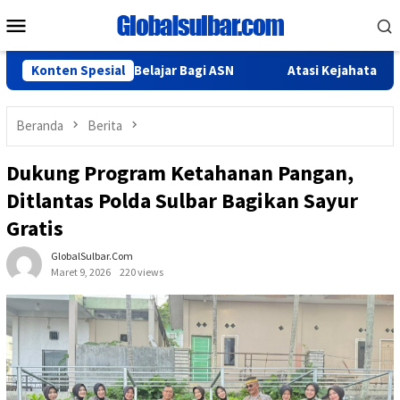
Loncat
Menu
ke
Mobile
konten
ian Tugas Belajar Bagi ASN
Konten Spesial
Atasi Kejahatan Love Scammi
Beranda
Berita
Dukung Program Ketahanan Pangan,
Ditlantas Polda Sulbar Bagikan Sayur
Gratis
GlobalSulbar.com
Maret 9, 2026
220 views