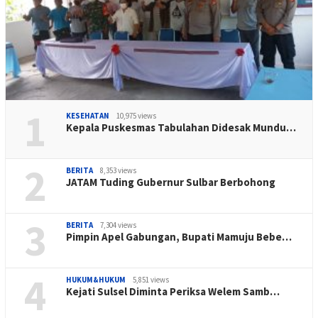
1
KESEHATAN
10,975 views
Kepala Puskesmas Tabulahan Didesak Mundu…
2
BERITA
8,353 views
JATAM Tuding Gubernur Sulbar Berbohong
3
BERITA
7,304 views
Pimpin Apel Gabungan, Bupati Mamuju Bebe…
4
HUKUM&HUKUM
5,851 views
Kejati Sulsel Diminta Periksa Welem Samb…