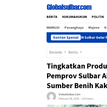
Loncat
ke
konten
BERITA
HUKUM&HUKUM
POLITIK
MAMUJU
Pasangkayu
Majene
K
BKPSDM Sulbar Gelar Penandatangan
Konten Spesial
Beranda
Berita
Tingkatkan Produ
Pemprov Sulbar A
Sumber Benih Ka
GlobalSulbar.com
Februari 28, 2026
219 views