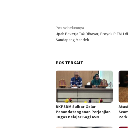
Navigasi
Pos sebelumnya
Upah Pekerja Tak Dibayar, Proyek PLTMH d
pos
Sandapang Mandek
POS TERKAIT
BKPSDM Sulbar Gelar
Atas
Penandatanganan Perjanjian
Scam
Tugas Belajar Bagi ASN
Perku