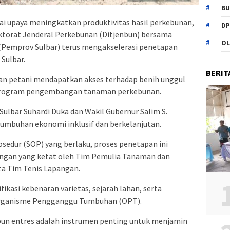
BU
ai upaya meningkatkan produktivitas hasil perkebunan,
DP
ktorat Jenderal Perkebunan (Ditjenbun) bersama
OL
 (Pemprov Sulbar) terus mengakselerasi penetapan
Sulbar.
BERIT
an petani mendapatkan akses terhadap benih unggul
 program pengembangan tanaman perkebunan.
 Sulbar Suhardi Duka dan Wakil Gubernur Salim S.
umbuhan ekonomi inklusif dan berkelanjutan.
sedur (SOP) yang berlaku, proses penetapan ini
angan yang ketat oleh Tim Pemulia Tanaman dan
a Tim Tenis Lapangan.
kasi kebenaran varietas, sejarah lahan, serta
Organisme Pengganggu Tumbuhan (OPT).
un entres adalah instrumen penting untuk menjamin