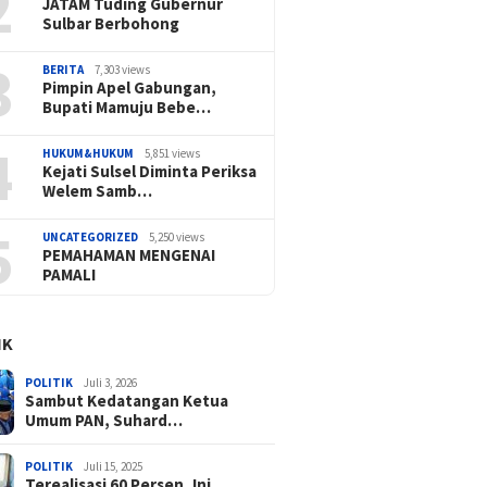
2
JATAM Tuding Gubernur
Sulbar Berbohong
3
BERITA
7,303 views
Pimpin Apel Gabungan,
Bupati Mamuju Bebe…
4
HUKUM&HUKUM
5,851 views
Kejati Sulsel Diminta Periksa
Welem Samb…
5
UNCATEGORIZED
5,250 views
PEMAHAMAN MENGENAI
PAMALI
IK
POLITIK
Juli 3, 2026
Sambut Kedatangan Ketua
Umum PAN, Suhard…
POLITIK
Juli 15, 2025
Terealisasi 60 Persen, Ini