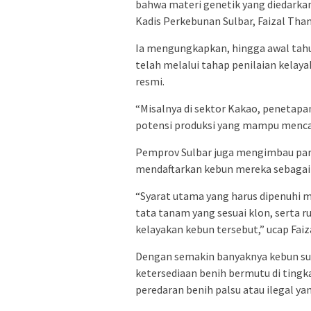
bahwa materi genetik yang diedarkan
Kadis Perkebunan Sulbar, Faizal Tham
Ia mengungkapkan, hingga awal tahu
telah melalui tahap penilaian kelay
resmi.
“Misalnya di sektor Kakao, penetapa
potensi produksi yang mampu mencapa
Pemprov Sulbar juga mengimbau para
mendaftarkan kebun mereka sebagai 
“Syarat utama yang harus dipenuhi m
tata tanam yang sesuai klon, serta 
kelayakan kebun tersebut,” ucap Faiz
Dengan semakin banyaknya kebun sum
ketersediaan benih bermutu di tingk
peredaran benih palsu atau ilegal ya