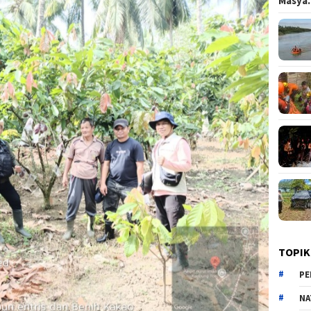
Masy
TOPIK
PE
NA