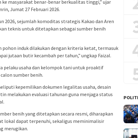
 ke masyarakat benar-benar berkualitas tinggi,” ujar
rin, Jumat 27 Februari 2026.
n 2026, sejumlah komoditas strategis Kakao dan Aren
akan teknis untuk ditetapkan sebagai sumber benih
n pohon induk dilakukan dengan kriteria ketat, termasuk
i jutaan butir kecambah per tahun,” ungkap Faizal.
 pelaku usaha dan kelompok tani untuk proaktif
calon sumber benih.
eliputi kepemilikan dokumen legalitas usaha, desain
rutin melakukan evaluasi tahunan guna menjaga status
POLIT
al.
ber benih yang ditetapkan secara resmi, diharapkan
at lokal dapat terpenuhi, sekaligus meminimalisir
ng merugikan.