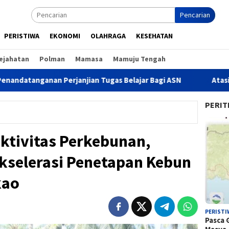
Pencarian
PERISTIWA
EKONOMI
OLAHRAGA
KESEHATAN
ejahatan
Polman
Mamasa
Mamuju Tengah
an Perjanjian Tugas Belajar Bagi ASN
Atasi Kejahatan Lo
PERIT
ktivitas Perkebunan,
kselerasi Penetapan Kebun
kao
PERISTI
Pasca 