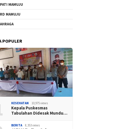
PATI MAMUJU
RD MAMUJU
AHRAGA
A POPULER
1
KESEHATAN
10,975 views
Kepala Puskesmas
Tabulahan Didesak Mundu…
BERITA
8,353 views