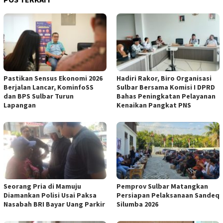
Pastikan Sensus Ekonomi 2026
Hadiri Rakor, Biro Organisasi
Berjalan Lancar, KominfoSS
Sulbar Bersama Komisi I DPRD
dan BPS Sulbar Turun
Bahas Peningkatan Pelayanan
Lapangan
Kenaikan Pangkat PNS
Seorang Pria di Mamuju
Pemprov Sulbar Matangkan
Diamankan Polisi Usai Paksa
Persiapan Pelaksanaan Sandeq
Nasabah BRI Bayar Uang Parkir
Silumba 2026