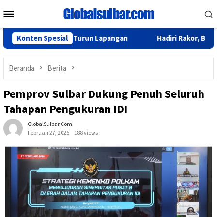
Loncat
Menu
ke
Mobile
konten
 BPS Sulbar Turun Lapangan
Konten Spesial
Hadiri Rakor, Biro Organisas
Beranda
Berita
Pemprov Sulbar Dukung Penuh Seluruh
Tahapan Pengukuran IDI
GlobalSulbar.com
Februari 27, 2026
188 views