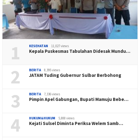
1
KESEHATAN
11,027 views
Kepala Puskesmas Tabulahan Didesak Mundu…
2
BERITA
8,395 views
JATAM Tuding Gubernur Sulbar Berbohong
3
BERITA
7,336 views
Pimpin Apel Gabungan, Bupati Mamuju Bebe…
4
HUKUM&HUKUM
5,888 views
Kejati Sulsel Diminta Periksa Welem Samb…