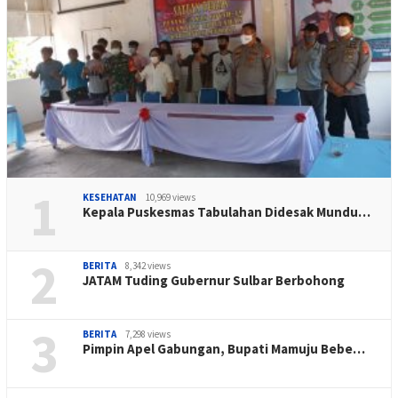
1
KESEHATAN
10,969 views
Kepala Puskesmas Tabulahan Didesak Mundu…
2
BERITA
8,342 views
JATAM Tuding Gubernur Sulbar Berbohong
3
BERITA
7,298 views
Pimpin Apel Gabungan, Bupati Mamuju Bebe…