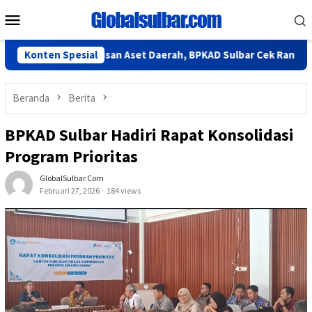
Loncat
Menu
ke
Mobile
konten
n Penghapusan Aset Daerah, BPKAD Sulbar Cek Randis
Konten Spesial
Te
Beranda
Berita
BPKAD Sulbar Hadiri Rapat Konsolidasi
Program Prioritas
GlobalSulbar.com
Februari 27, 2026
184 views