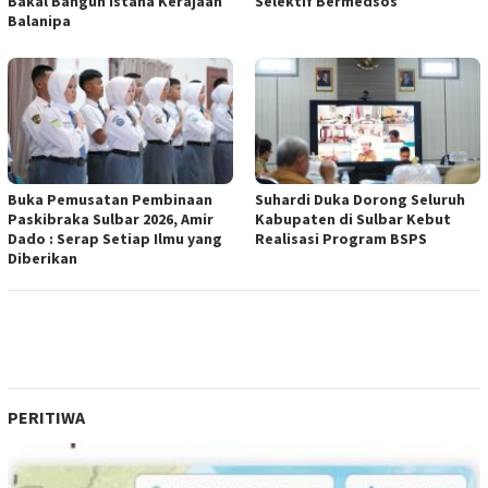
Bakal Bangun Istana Kerajaan
Selektif Bermedsos
Balanipa
Buka Pemusatan Pembinaan
Suhardi Duka Dorong Seluruh
Paskibraka Sulbar 2026, Amir
Kabupaten di Sulbar Kebut
Dado : Serap Setiap Ilmu yang
Realisasi Program BSPS
Diberikan
PERITIWA