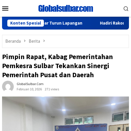
Loncat
Menu
ke
Mobile
konten
dan BPS Sulbar Turun Lapangan
Konten Spesial
Hadiri Rakor, Biro Organi
Beranda
Berita
Pimpin Rapat, Kabag Pemerintahan
Pemkesra Sulbar Tekankan Sinergi
Pemerintah Pusat dan Daerah
GlobalSulbar.com
Februari 10, 2026
271 views