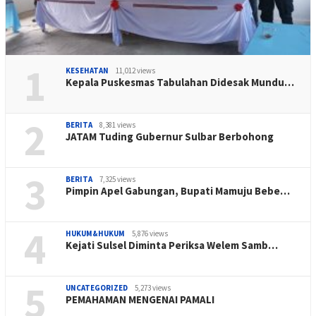
1
KESEHATAN
11,012 views
Kepala Puskesmas Tabulahan Didesak Mundu…
2
BERITA
8,381 views
JATAM Tuding Gubernur Sulbar Berbohong
3
BERITA
7,325 views
Pimpin Apel Gabungan, Bupati Mamuju Bebe…
4
HUKUM&HUKUM
5,876 views
Kejati Sulsel Diminta Periksa Welem Samb…
5
UNCATEGORIZED
5,273 views
PEMAHAMAN MENGENAI PAMALI